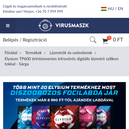
Cégek és magánszemélyek is rendelhetnek!
HU / EN
Kérdése van? Hívjon:
+36 70 7 999 999
0
0 FT
Belépés
/
Regisztráció
Főoldal
Termékek
Lázmérők és oximéterek
Elysium TP600 érintésmentes infravörös digitális lázmérő szilikon
tokkal - Sárga