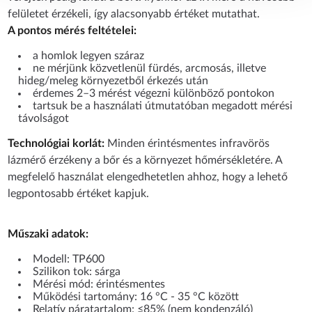
felületet érzékeli, így alacsonyabb értéket mutathat.
A pontos mérés feltételei:
a homlok legyen száraz
ne mérjünk közvetlenül fürdés, arcmosás, illetve
hideg/meleg környezetből érkezés után
érdemes 2–3 mérést végezni különböző pontokon
tartsuk be a használati útmutatóban megadott mérési
távolságot
Technológiai korlát:
Minden érintésmentes infravörös
lázmérő érzékeny a bőr és a környezet hőmérsékletére. A
megfelelő használat elengedhetetlen ahhoz, hogy a lehető
legpontosabb értéket kapjuk.
Műszaki adatok:
Modell: TP600
Szilikon tok: sárga
Mérési mód: érintésmentes
Működési tartomány: 16 °C - 35 °C között
Relatív páratartalom: ≤85% (nem kondenzáló)