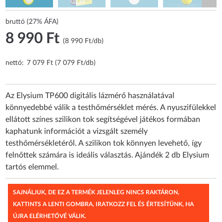
bruttó (27% ÁFA)
8 990 Ft
(8 990 Ft/db)
nettó:
7 079 Ft (7 079 Ft/db)
Az Elysium TP600 digitális lázmérő használatával
könnyedebbé válik a testhőmérséklet mérés. A nyuszifülekkel
ellátott színes szilikon tok segítségével játékos formában
kaphatunk információt a vizsgált személy
testhőmérsékletéről. A szilikon tok könnyen levehető, így
felnőttek számára is ideális választás. Ajándék 2 db Elysium
tartós elemmel.
SAJNÁLJUK, DE EZ A TERMÉK JELENLEG NINCS RAKTÁRON,
KATTINTS A LENTI GOMBRA, IRATKOZZ FEL ÉS ÉRTESÍTÜNK, HA
ÚJRA ELÉRHETŐVÉ VÁLIK.