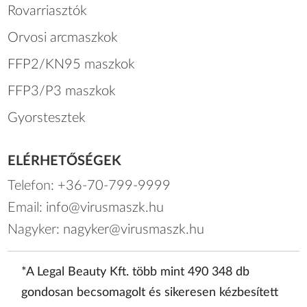
Rovarriasztók
Orvosi arcmaszkok
FFP2/KN95 maszkok
FFP3/P3 maszkok
Gyorstesztek
ELÉRHETŐSÉGEK
Telefon:
+36-70-799-9999
Email:
info@virusmaszk.hu
Nagyker:
nagyker@virusmaszk.hu
*A Legal Beauty Kft. több mint 490 348 db
gondosan becsomagolt és sikeresen kézbesített