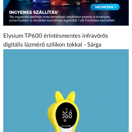
Elysium TP600 érintésmentes infravörös
digitális lázmérő szilikon tokkal - Sárga