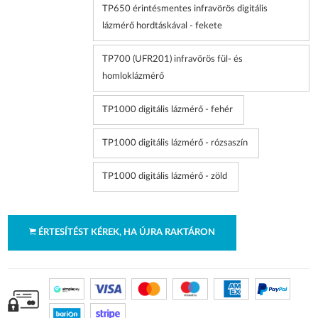
TP650 érintésmentes infravörös digitális
lázmérő hordtáskával - fekete
TP700 (UFR201) infravörös fül- és
homloklázmérő
TP1000 digitális lázmérő - fehér
TP1000 digitális lázmérő - rózsaszín
TP1000 digitális lázmérő - zöld
ÉRTESÍTÉST KÉREK, HA ÚJRA RAKTÁRON