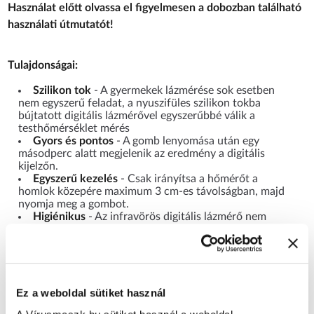
Használat előtt olvassa el figyelmesen a dobozban található
használati útmutatót!
Tulajdonságai:
Szilikon tok
- A gyermekek lázmérése sok esetben
nem egyszerű feladat, a nyuszifüles szilikon tokba
bújtatott digitális lázmérővel egyszerűbbé válik a
testhőmérséklet mérés
Gyors és pontos
- A gomb lenyomása után egy
másodperc alatt megjelenik az eredmény a digitális
kijelzőn.
Egyszerű kezelés
- Csak irányítsa a hőmérőt a
homlok közepére maximum 3 cm-es távolságban, majd
nyomja meg a gombot.
Higiénikus
- Az infravörös digitális lázmérő nem
érintkezik közvetlenül a vizsgált felülettel.
2-féle mérési mód
- A testhőmérséklet mellett
felületi hőmérséklet is mérhető.
Memória
- A legutolsó 30 mérés eredményét
automatikusan tárolja.
Ez a weboldal sütiket használ