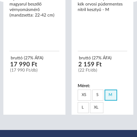
magyarul beszélő
kék orvosi púdermentes
vérnyomásmérő
nitril kesztyű - M
(mandzsetta: 22-42 cm)
bruttó (27% ÁFA)
bruttó (27% ÁFA)
17 990 Ft
2 159 Ft
(17 990 Ft/db)
(22 Ft/db)
Méret:
XS
S
M
L
XL