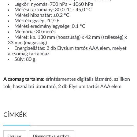
Légköri nyomás: 700 hPa ~ 1060 hPa
Mérési tartomány: 30,0 °C - 45,0 °C
Mérési hibahatár: ±0,2 °C
Mértékegység: °C/°F
Mérési eredmény egysége: 0,1 °C
Memória: 30 mérés
Méret: kb. 130 mm (hosszúság) x 42 mm (szélesség) x
33 mm (magasság)
Energiaellátás: 2 db Elysium tartós AAA elem, melyet
a csomag tartalmaz
Súly: 80 g
A csomag tartalma:
érintésmentes digitális lázmérő, szilikon
tok, használati útmutató, 2 db Elysium tartós AAA elem
CÍMKÉK
Elysium
Diagnosztikai eszköz