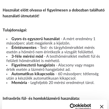
Használat előtt olvassa el figyelmesen a dobozban található
használati útmutatót!
Tulajdonságai:
Gyors és egyszerű használat
- A mért eredmény 1
másodperc alatt megjelenik a kijelzőn.
Érintésmentes
- Test- és tárgyhőmérséklet mérés
esetén a hőmérő nem érintkezik a vizsgált felülettel.
3-féle mérési mód
- A testhőmérséklet mellett fül és
felületi hőmérséklet is mérhető.
Figyelmeztető hangjelzés
- Alacsony vagy magas
érték esetén a lázmérő hangjelzést ad.
Automatikus kikapcsolás
- 60 másodperc tétlenség
után a készülék automatikusan kikapcsol.
Memória
- Legfeljebb 20 mérési eredményt tárol.
Infravörös fül- és homloklázmérő használata:
Testhőmérséklet mérés esetén:
Nyomja meg a