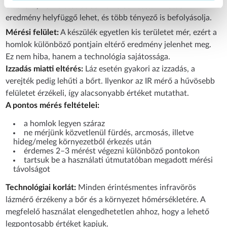
érzékelik, nem a test belső hőmérsékletét. Emiatt az
eredmény helyfüggő lehet, és több tényező is befolyásolja.
Mérési felület:
A készülék egyetlen kis területet mér, ezért a
homlok különböző pontjain eltérő eredmény jelenhet meg.
Ez nem hiba, hanem a technológia sajátossága.
Izzadás miatti eltérés:
Láz esetén gyakori az izzadás, a
verejték pedig lehűti a bőrt. Ilyenkor az IR mérő a hűvösebb
felületet érzékeli, így alacsonyabb értéket mutathat.
A pontos mérés feltételei:
a homlok legyen száraz
ne mérjünk közvetlenül fürdés, arcmosás, illetve
hideg/meleg környezetből érkezés után
érdemes 2–3 mérést végezni különböző pontokon
tartsuk be a használati útmutatóban megadott mérési
távolságot
Technológiai korlát:
Minden érintésmentes infravörös
lázmérő érzékeny a bőr és a környezet hőmérsékletére. A
megfelelő használat elengedhetetlen ahhoz, hogy a lehető
legpontosabb értéket kapjuk.