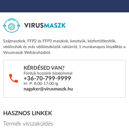
Szájmaszkok, FFP2 és FFP3 maszkok, kesztyűk, kézfertőtlenítők,
védőruhák és más védőeszközök raktárról, 1 munkanapos kiszállítás a
Vírusmaszk Webáruházból.
KÉRDÉSED VAN?
Fordulj hozzánk bizalommal
+36-70-799-9999
H- P: 8:00-17:00-ig
nagyker@virusmaszk.hu
HASZNOS LINKEK
Termék visszaküldés