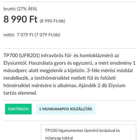
bruttó (27% ÁFA)
8 990 Ft
(8 990 Ft/db)
nettó:
7 079 Ft (7 079 Ft/db)
TP700 (UFR201) infravörös fül- és homloklázmérő az
Elysiumtól. Használata gyors és egyszerű, a mért eredmény 1
másodperc alatt megjelenik a kijelzőn. 3-féle mérési móddal
rendelkezik, a testhőmérséklet mellett fül és felületi
hőmérséklet mérésére is alkalmas. Ajándék 2 db Elysium
tartós elemmel.
RAKTÁRON
1 MUNKANAPOS KISZÁLLÍTÁS
TP100 higanymentes lázmérő lerázóval és
műanyag tokkal