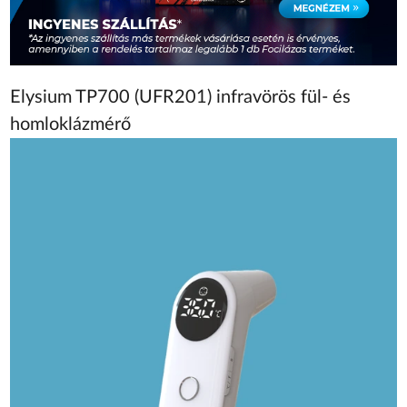
Elysium TP700 (UFR201) infravörös fül- és
homloklázmérő