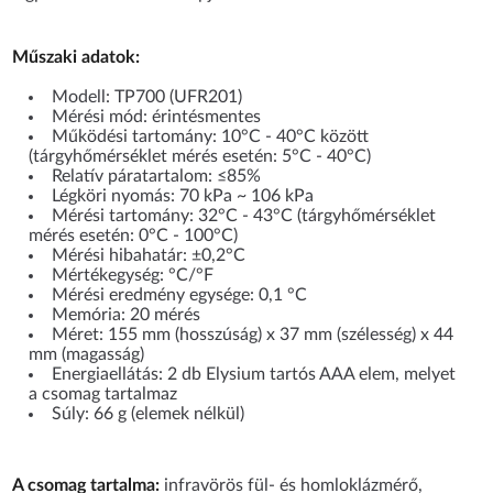
Műszaki adatok:
Modell: TP700 (UFR201)
Mérési mód: érintésmentes
Működési tartomány: 10°C - 40°C között
(tárgyhőmérséklet mérés esetén: 5°C - 40°C)
Relatív páratartalom: ≤85%
Légköri nyomás: 70 kPa ~ 106 kPa
Mérési tartomány: 32°C - 43°C (tárgyhőmérséklet
mérés esetén: 0°C - 100°C)
Mérési hibahatár: ±0,2°C
Mértékegység: °C/°F
Mérési eredmény egysége: 0,1 °C
Memória: 20 mérés
Méret: 155 mm (hosszúság) x 37 mm (szélesség) x 44
mm (magasság)
Energiaellátás: 2 db Elysium tartós AAA elem, melyet
a csomag tartalmaz
Súly: 66 g (elemek nélkül)
A csomag tartalma:
infravörös fül- és homloklázmérő,