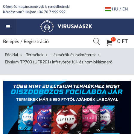
Cégek és magánszemélyek is rendelhetnek!
HU / EN
Kérdése van? Hívjon:
+36 70 7 999 999
0
0 FT
Belépés
/
Regisztráció
Főoldal
Termékek
Lázmérők és oximéterek
Elysium TP700 (UFR201) infravörös fül- és homloklázmérő