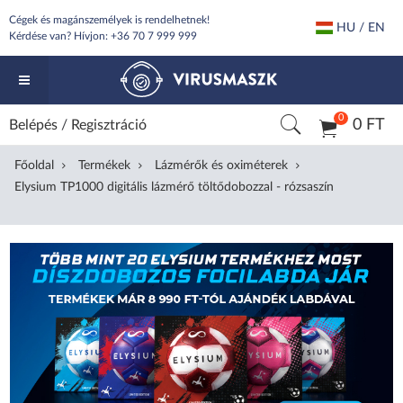
Cégek és magánszemélyek is rendelhetnek!
HU / EN
Kérdése van? Hívjon:
+36 70 7 999 999
0
0 FT
Belépés
/
Regisztráció
Főoldal
Termékek
Lázmérők és oximéterek
Elysium TP1000 digitális lázmérő töltődobozzal - rózsaszín