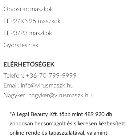
Orvosi arcmaszkok
FFP2/KN95 maszkok
FFP3/P3 maszkok
Gyorstesztek
ELÉRHETŐSÉGEK
Telefon:
+36-70-799-9999
Email:
info@virusmaszk.hu
Nagyker:
nagyker@virusmaszk.hu
*A Legal Beauty Kft. több mint 489 920 db
gondosan becsomagolt és sikeresen kézbesített
online rendelés tapasztalatával, valamint