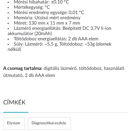
Mérési hibahatár: ±0,10 °C
Mértékegység: °C
Mérési eredmény egysége: 0,01 °C
Memória: Utolsó mért eredmény
Méret: 130 mm x 11 mm x 7 mm
Lázmérő energiaellátás: Beépített DC 3,7V li-ion
akkumulátor (20mAh)
Töltődoboz energiaellátás: 2 db AAA elem
Súly: Lázmérő: ~5,5 g, Töltődoboz: ~53g (elemek
nélkül)
A csomag tartalma:
digitális lázmérő, töltődoboz, használati
útmutató, 2 db AAA elem
CÍMKÉK
Elysium
Diagnosztikai eszköz