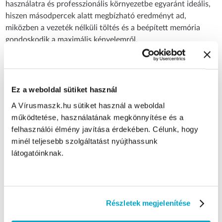
használatra és professzionális környezetbe egyaránt ideális,
hiszen másodpercek alatt megbízható eredményt ad,
miközben a vezeték nélküli töltés és a beépített memória
gondoskodik a maximális kényelemről.
Használat előtt olvassa el figyelmesen a dobozban található
használati útmutatót!
Ez a weboldal sütiket használ
A Vírusmaszk.hu sütiket használ a weboldal
Tulajdonságai:
működtetése, használatának megkönnyítése és a
Gyors mérés
- Eredmény már 15 másodperc után.
felhasználói élmény javítása érdekében. Célunk, hogy
Kiemelkedő pontosság
- Mérés 2 tizedesjegyig.
minél teljesebb szolgáltatást nyújthassunk
Memória
- Automatikusan eltárolja a legutolsó
látogatóinknak.
mérési eredményt.
Vezeték nélküli töltődoboz
- Mindig feltöltve és
használatra készen tartja a készüléket.
Modern, ergonomikus kialakítás
- Kényelmes fogás,
letisztult forma és elegáns megjelenés.
Részletek megjelenítése
Digitális lázmérő használata: