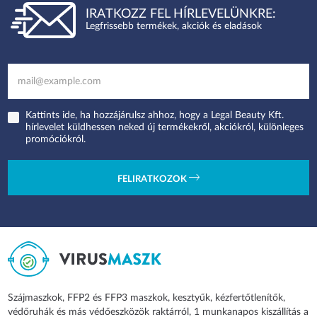
IRATKOZZ FEL HÍRLEVELÜNKRE:
Legfrissebb termékek, akciók és eladások
Kattints ide, ha hozzájárulsz ahhoz, hogy a Legal Beauty Kft.
hírlevelet küldhessen neked új termékekről, akciókról, különleges
promóciókról.
FELIRATKOZOK
Szájmaszkok, FFP2 és FFP3 maszkok, kesztyűk, kézfertőtlenítők,
védőruhák és más védőeszközök raktárról, 1 munkanapos kiszállítás a