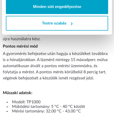
Minden süti engedélyezése
Gyors mérési mód
Helyezze a lázmérőt a hónaljárokba a mérés megkezdéséhez.
A készülék körülbelül 15 másodperc elteltével rezgéssel jelzi
Testre szabás
a mérés végét, és megjeleníti a mért hőmérsékletet. A mérés
befejeztével egyszerűen rázza le a lázmérőt, és az azonnal
újra használatra kész.
Pontos mérési mód
A gyorsmérés befejezése után hagyja a készüléket továbbra
is a hónaljárokban. A lázmérő mintegy 15 másodperc múlva
automatikusan átvált a pontos mérési üzemmódra, és
folytatja a mérést. A pontos mérés körülbelül 8 percig tart,
végének befejezését a készülék ismét rezgéssel jelzi.
Műszaki adatok:
Modell: TP1000
Működési tartomány: 5 °C - 40 °C között
Mérési tartomány: 32.00 °C - 43.00 °C