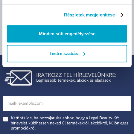
13 490 Ft
9 990 Ft
(13 490 Ft/db)
(9 990 Ft/db)
Részletek megjelenítése
Minden süti engedélyezése
Testre szabás
IRATKOZZ FEL HÍRLEVELÜNKRE:
Legfrissebb termékek, akciók és eladások
Kattints ide, ha hozzájárulsz ahhoz, hogy a Legal Beauty Kft.
hírlevelet küldhessen neked új termékekről, akciókról, különleges
promóciókról.