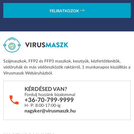
FELIRATKOZOK
Szájmaszkok, FFP2 és FFP3 maszkok, kesztyűk, kézfertőtlenítők,
védőruhák és más védőeszközök raktárról, 1 munkanapos kiszállítás a
Vírusmaszk Webáruházból.
KÉRDÉSED VAN?
Fordulj hozzánk bizalommal
+36-70-799-9999
H- P: 8:00-17:00-ig
nagyker@virusmaszk.hu