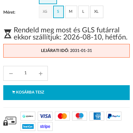
XS
S
M
L
XL
Méret:
Rendeld meg most és GLS futárral
ekkor szállítjuk:
2026-08-10
,
hétfőn
.
LEJÁRATI IDŐ
: 2031-01-31
KOSÁRBA TESZ