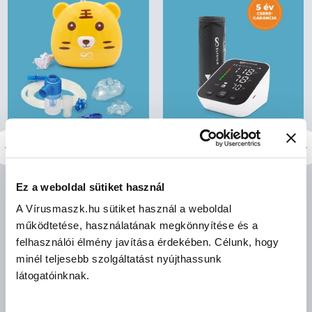
Elysium kompresszoros
Elysium E4 felkaros
tigris formájú inhalátor -
vérnyomásmérő
Ez a weboldal sütiket használ
AXD-303
(mandzsetta: 22-42 cm)
A Vírusmaszk.hu sütiket használ a weboldal
működtetése, használatának megkönnyítése és a
felhasználói élmény javítása érdekében. Célunk, hogy
minél teljesebb szolgáltatást nyújthassunk
látogatóinknak.
bruttó (27% ÁFA)
bruttó (27% ÁFA)