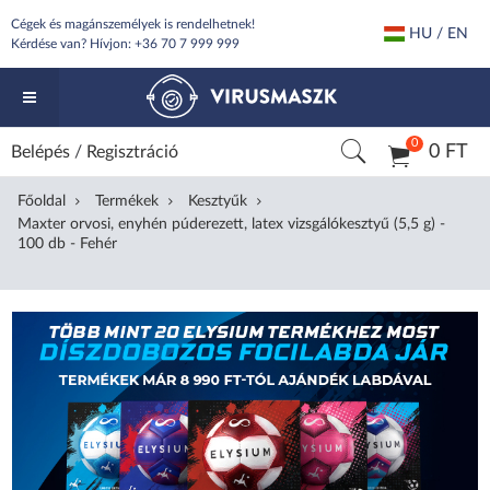
Cégek és magánszemélyek is rendelhetnek!
HU / EN
Kérdése van? Hívjon:
+36 70 7 999 999
0
0 FT
Belépés
/
Regisztráció
Főoldal
Termékek
Kesztyűk
Maxter orvosi, enyhén púderezett, latex vizsgálókesztyű (5,5 g) -
100 db - Fehér