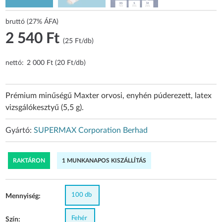
bruttó (27% ÁFA)
2 540 Ft
(25 Ft/db)
nettó:
2 000 Ft (20 Ft/db)
Prémium minűségű Maxter orvosi, enyhén púderezett, latex
vizsgálókesztyű (5,5 g).
Gyártó:
SUPERMAX Corporation Berhad
RAKTÁRON
1 MUNKANAPOS KISZÁLLÍTÁS
100 db
Mennyiség:
Fehér
Szín: