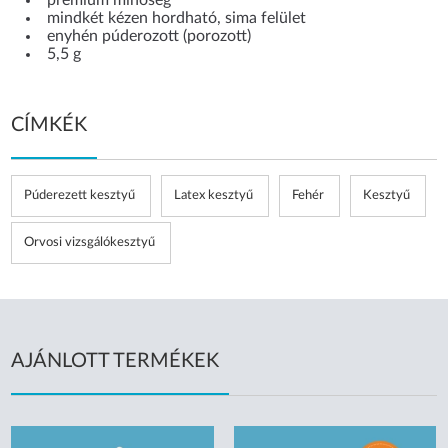
mindkét kézen hordható, sima felület
enyhén púderozott (porozott)
5,5 g
CÍMKÉK
Púderezett kesztyű
Latex kesztyű
Fehér
Kesztyű
Orvosi vizsgálókesztyű
AJÁNLOTT TERMÉKEK