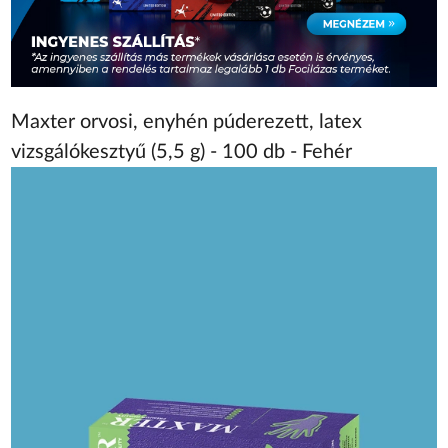
Maxter orvosi, enyhén púderezett, latex
vizsgálókesztyű (5,5 g) - 100 db - Fehér