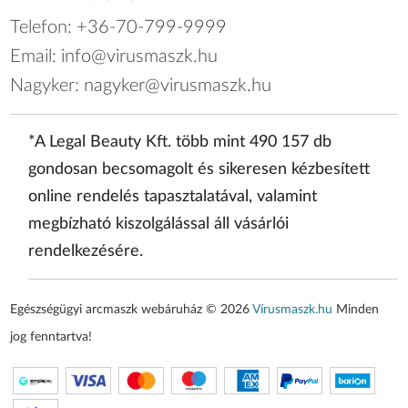
Telefon:
+36-70-799-9999
Email:
info@virusmaszk.hu
Nagyker:
nagyker@virusmaszk.hu
*A Legal Beauty Kft. több mint 490 157 db
gondosan becsomagolt és sikeresen kézbesített
online rendelés tapasztalatával, valamint
megbízható kiszolgálással áll vásárlói
rendelkezésére.
Egészségügyi arcmaszk webáruház © 2026
Vírusmaszk.hu
Minden
jog fenntartva!