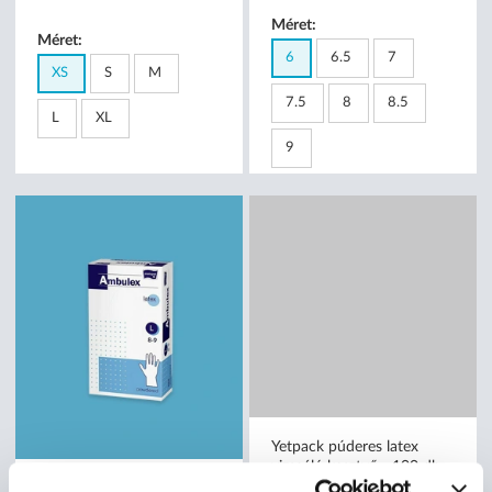
Méret:
Méret:
6
6.5
7
XS
S
M
7.5
8
8.5
L
XL
9
Ambulex Latex
Yetpack púderes latex