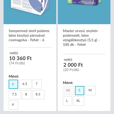
Sempermed steril púderes
Maxter orvosi, enyhén
latex kesztyű párosával
púderezett, latex
csomagolva - Fehér - 6
vizsgálókesztyű (5,5 g) -
100 db - Fehér
nettó
10 360 Ft
nettó
(74 Ft/db)
2 000 Ft
(20 Ft/db)
Méret:
Méret:
6
6.5
7
XS
S
M
7.5
8
8.5
L
XL
9