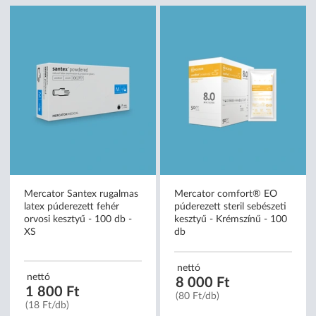
Mercator Santex rugalmas
Mercator comfort® EO
latex púderezett fehér
púderezett steril sebészeti
orvosi kesztyű - 100 db -
kesztyű - Krémszínű - 100
XS
db
nettó
nettó
8 000 Ft
1 800 Ft
(80 Ft/db)
(18 Ft/db)