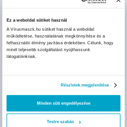
egyszerhasználatos
vizsgáló kesztyű - 100 db -
kesztyű, púderezett - 100
Fehér
db - Fehér
Ez a weboldal sütiket használ
A Vírusmaszk.hu sütiket használ a weboldal
nettó
nettó
1 800 Ft
3 200 Ft
működtetése, használatának megkönnyítése és a
(18 Ft/db)
(32 Ft/db)
felhasználói élmény javítása érdekében. Célunk, hogy
minél teljesebb szolgáltatást nyújthassunk
Méret:
Méret:
látogatóinknak.
XS
S
M
S
M
L
L
XL
Részletek megjelenítése
KIFUTÓ TERMÉK
KIFUTÓ TERMÉK
Minden süti engedélyezése
Testre szabás