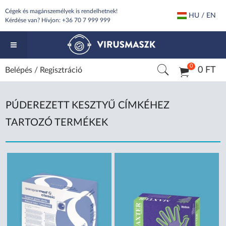
Cégek és magánszemélyek is rendelhetnek!
HU / EN
Kérdése van? Hívjon:
+36 70 7 999 999
0
0 FT
Belépés
/
Regisztráció
PÚDEREZETT KESZTYŰ CÍMKÉHEZ
TARTOZÓ TERMÉKEK