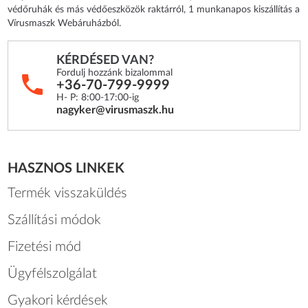
Szájmaszkok, FFP2 és FFP3 maszkok, kesztyűk, kézfertőtlenítők,
védőruhák és más védőeszközök raktárról, 1 munkanapos kiszállítás a
Vírusmaszk Webáruházból.
KÉRDÉSED VAN?
Fordulj hozzánk bizalommal
+36-70-799-9999
H- P: 8:00-17:00-ig
nagyker@virusmaszk.hu
HASZNOS LINKEK
Termék visszaküldés
Szállítási módok
Fizetési mód
Ügyfélszolgálat