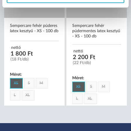
Sempercare fehér púderes
Sempercare fehér
latex kesztyű - XS - 100 db
púdermentes latex kesztyű
- XS - 100 db
nettó
nettó
1 800 Ft
2 200 Ft
(18 Ft/db)
(22 Ft/db)
Méret:
Méret:
XS
S
M
XS
S
M
L
XL
L
XL