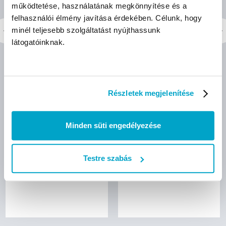
működtetése, használatának megkönnyítése és a
felhasználói élmény javítása érdekében. Célunk, hogy
minél teljesebb szolgáltatást nyújthassunk
látogatóinknak.
Elysium E2 felkaros
Elysium E6 felkaros
vérnyomásmérő
magyarul beszélő
(mandzsetta: 22-42 cm)
vérnyomásmérő
(mandzsetta: 22-42 cm)
Részletek megjelenítése
Minden süti engedélyezése
bruttó (27% ÁFA)
bruttó (27% ÁFA)
7 390 Ft
17 990 Ft
Testre szabás
(7 390 Ft/db)
(17 990 Ft/db)