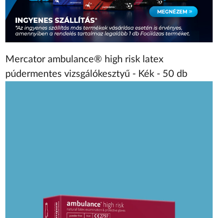
Mercator ambulance® high risk latex
púdermentes vizsgálókesztyű - Kék - 50 db