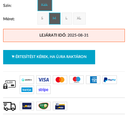
Kék
Szín:
S
M
L
XL
Méret:
LEJÁRATI IDŐ
: 2025-08-31
ÉRTESÍTÉST KÉREK, HA ÚJRA RAKTÁRON