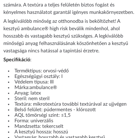
számára. A textúra a teljes felületén biztos fogást és
kényelmes használatot garantál igényes munkakörnyezetben.
A legkiválóbb minőség az otthonodba is beköltözhet! A
kesztyű ambulance® high risk beválik mindenhol, ahol
hosszabb és vastagabb kesztyű szükséges. A legkiválóbb
minőségű anyag felhasználásának köszönhetően a kesztyű
vastagsága nincs hatással a tapintási érzetre.
Specifikáció
:
Terméktípus: orvosi-védő
Egészségügyi osztály: I
Védelem típusa: III
Márka:ambulance®
Anyag: latex
Steril: nem steril
Textúra: mikrotextúra további textúrával az ujjvégen
Belső felület: púdermentes - klórozott
AQL tömörségi szint: ≤1,5
Forma: univerzális
Mandzsetta: tekercselt
A kesztyű hossza: hosszú
Vastagság: hosszabb és vastagabb kesztyű