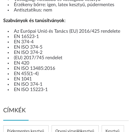
Érzékeny bőrre: igen, latex kesztyű, púdermentes
Antisztatikus: nem
Szabványok és tanúsítványok
:
Az Európai Unió és Tanács (EU) 2016/425 rendelete
EN 16523-1
EN 374-4
EN ISO 374-5
EN ISO 374-2
(EU) 2017/745 rendelet
EN 420
EN ISO 13485:2016
EN 455(1-4)
EN 1041
EN ISO 374-1
EN ISO 15223-1
CÍMKÉK
Púdermentes kesztyű
Orvosi vizsgálókesztyű
Kesztyű