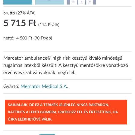
bruttó (27% ÁFA)
5 715 Ft
(114 Ft/db)
nettó:
4 500 Ft (90 Ft/db)
Marcator ambulance® high risk kesztyű kiváló minőségű
rugalmas latexből készült. A kesztyű mentősökre vonatkozó
érvényes szabványoknak megfelel.
Gyártó:
Mercator Medical S.A.
SAJNÁLJUK, DE EZ A TERMÉK JELENLEG NINCS RAKTÁRON,
KATTINTS A LENTI GOMBRA, IRATKOZZ FEL ÉS ÉRTESÍTÜNK, HA
ÚJRA ELÉRHETŐVÉ VÁLIK.