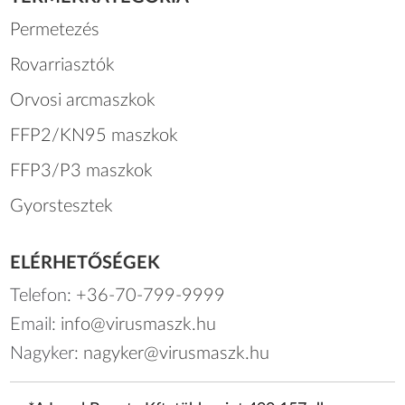
Permetezés
Rovarriasztók
Orvosi arcmaszkok
FFP2/KN95 maszkok
FFP3/P3 maszkok
Gyorstesztek
ELÉRHETŐSÉGEK
Telefon:
+36-70-799-9999
Email:
info@virusmaszk.hu
Nagyker:
nagyker@virusmaszk.hu