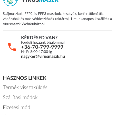
Szájmaszkok, FFP2 és FFP3 maszkok, kesztyűk, kézfertőtlenítők,
védőruhák és más védőeszközök raktárról, 1 munkanapos kiszállítás a
Vírusmaszk Webáruházból.
KÉRDÉSED VAN?
Fordulj hozzánk bizalommal
+36-70-799-9999
H- P: 8:00-17:00-ig
nagyker@virusmaszk.hu
HASZNOS LINKEK
Termék visszaküldés
Szállítási módok
Fizetési mód