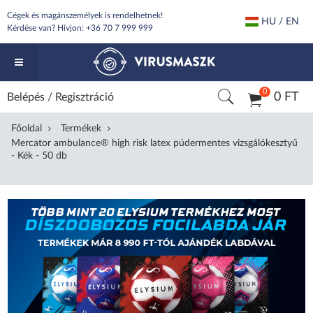
Cégek és magánszemélyek is rendelhetnek!
HU / EN
Kérdése van? Hívjon:
+36 70 7 999 999
0
0 FT
Belépés
/
Regisztráció
Főoldal
Termékek
Mercator ambulance® high risk latex púdermentes vizsgálókesztyű
- Kék - 50 db