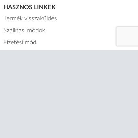
nagyker@virusmaszk.hu
HASZNOS LINKEK
Termék visszaküldés
Szállítási módok
Fizetési mód
Ügyfélszolgálat
Gyakori kérdések
Blog
RÓLUNK
Karrier