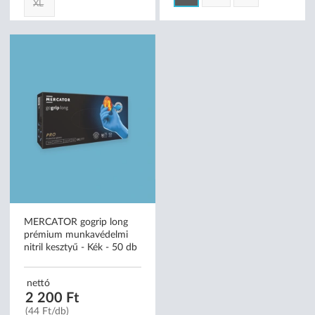
Méret:
S
M
L
S
M
L
XL
MERCATOR gogrip long
prémium munkavédelmi
nitril kesztyű - Kék - 50 db