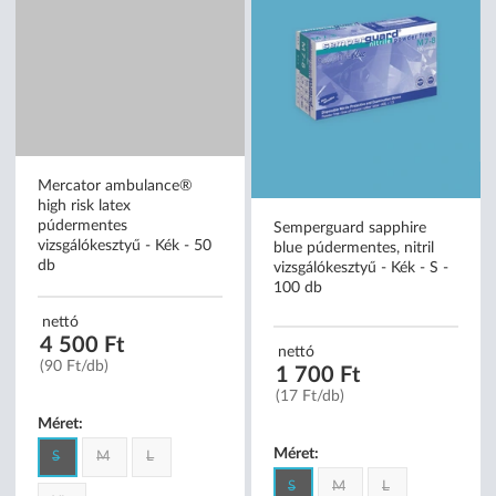
KIFUTÓ TERMÉK
Mercator ambulance®
high risk latex
púdermentes
Semperguard sapphire
vizsgálókesztyű - Kék - 50
blue púdermentes, nitril
db
vizsgálókesztyű - Kék - S -
100 db
nettó
4 500 Ft
nettó
(90 Ft/db)
1 700 Ft
(17 Ft/db)
Méret: