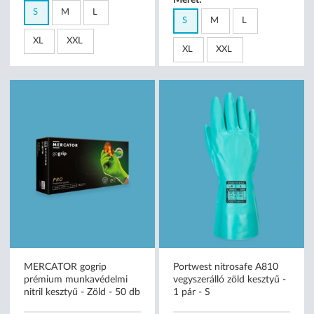
Méret:
S
M
L
S
M
L
XL
XXL
XL
XXL
MERCATOR gogrip
Portwest nitrosafe A810
prémium munkavédelmi
vegyszerálló zöld kesztyű -
nitril kesztyű - Zöld - 50 db
1 pár - S