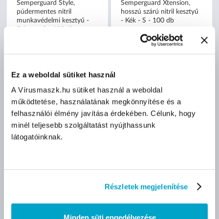
Semperguard Style,
Semperguard Xtension,
púdermentes nitril
hosszú szárú nitril kesztyű
munkavédelmi kesztyű -
- Kék - S - 100 db
Fekete - S - 100 db
nettó
nettó
Ez a weboldal sütiket használ
2 900 Ft
2 900 Ft
(29 Ft/db)
A Vírusmaszk.hu sütiket használ a weboldal
(29 Ft/db)
működtetése, használatának megkönnyítése és a
Méret:
felhasználói élmény javítása érdekében. Célunk, hogy
Méret:
minél teljesebb szolgáltatást nyújthassunk
S
M
L
S
M
L
látogatóinknak.
XL
XL
Részletek megjelenítése
KIFUTÓ TERMÉK
Minden süti engedélyezése