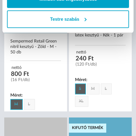
Testre szabás
Sempermed Retail Green
Sempertip munkavédelmi
nitril kesztyű - Zöld - M -
latex kesztyű - Kék - 1 pár
50 db
nettó
240 Ft
nettó
(120 Ft/db)
800 Ft
(16 Ft/db)
Méret:
Méret:
S
M
L
M
L
XL