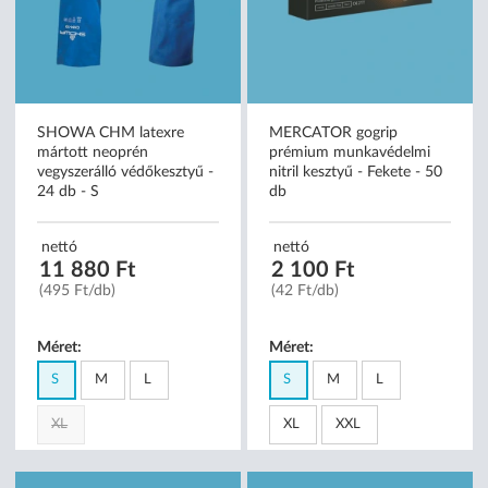
SHOWA CHM latexre
MERCATOR gogrip
mártott neoprén
prémium munkavédelmi
vegyszerálló védőkesztyű -
nitril kesztyű - Fekete - 50
24 db - S
db
nettó
nettó
11 880 Ft
2 100 Ft
(495 Ft/db)
(42 Ft/db)
Méret:
Méret:
S
M
L
S
M
L
XL
XL
XXL