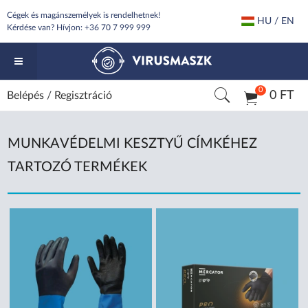
Cégek és magánszemélyek is rendelhetnek!
HU / EN
Kérdése van? Hívjon:
+36 70 7 999 999
0
0 FT
Belépés
/
Regisztráció
MUNKAVÉDELMI KESZTYŰ CÍMKÉHEZ
TARTOZÓ TERMÉKEK