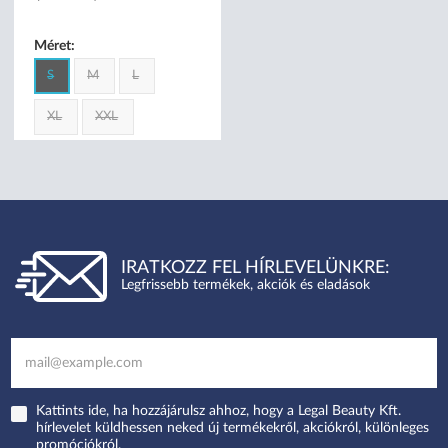
nettó
2 200 Ft
(44 Ft/db)
Méret:
S
M
L
XL
XXL
IRATKOZZ FEL HÍRLEVELÜNKRE:
Legfrissebb termékek, akciók és eladások