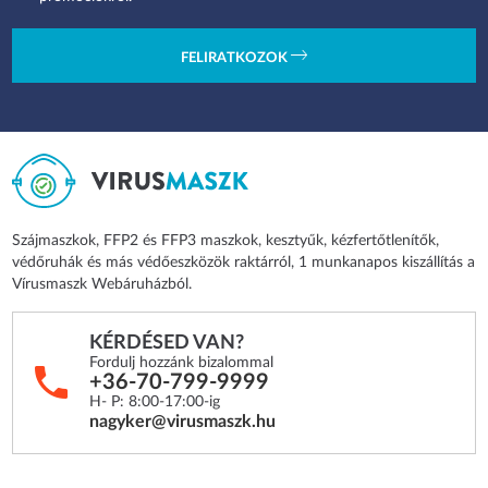
Kattints ide, ha hozzájárulsz ahhoz, hogy a Legal Beauty Kft.
hírlevelet küldhessen neked új termékekről, akciókról, különleges
promóciókról.
FELIRATKOZOK
Szájmaszkok, FFP2 és FFP3 maszkok, kesztyűk, kézfertőtlenítők,
védőruhák és más védőeszközök raktárról, 1 munkanapos kiszállítás a
Vírusmaszk Webáruházból.
KÉRDÉSED VAN?
Fordulj hozzánk bizalommal
+36-70-799-9999
H- P: 8:00-17:00-ig