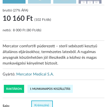
bruttó (27% ÁFA)
10 160 Ft
(102 Ft/db)
nettó:
8 000 Ft (80 Ft/db)
Mercator comfort® púderezett – steril sebészeti kesztyű
általános eljárásokhoz, természetes latexből. A rugalmas
anyagnak köszönhetően jól illeszkedik a kézhez és magas
munkavégzési kényelmet biztosít.
Gyártó:
Mercator Medical S.A.
RAKTÁRON
1 MUNKANAPOS KISZÁLLÍTÁS
Krémszínű
Szín: