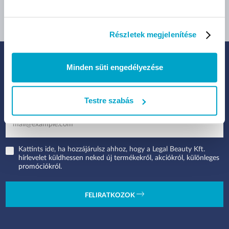
Részletek megjelenítése
Minden süti engedélyezése
IRATKOZZ FEL HÍRLEVELÜNKRE:
Legfrissebb termékek, akciók és eladások
Testre szabás
Kattints ide, ha hozzájárulsz ahhoz, hogy a Legal Beauty Kft.
hírlevelet küldhessen neked új termékekről, akciókról, különleges
promóciókról.
FELIRATKOZOK