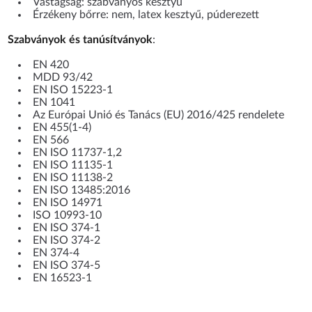
Vastagság: szabványos kesztyű
Érzékeny bőrre: nem, latex kesztyű, púderezett
Szabványok és tanúsítványok
:
EN 420
MDD 93/42
EN ISO 15223-1
EN 1041
Az Európai Unió és Tanács (EU) 2016/425 rendelete
EN 455(1-4)
EN 566
EN ISO 11737-1,2
EN ISO 11135-1
EN ISO 11138-2
EN ISO 13485:2016
EN ISO 14971
ISO 10993-10
EN ISO 374-1
EN ISO 374-2
EN 374-4
EN ISO 374-5
EN 16523-1