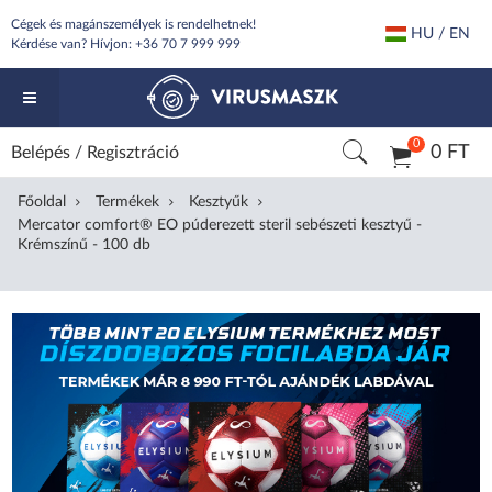
Cégek és magánszemélyek is rendelhetnek!
HU / EN
Kérdése van? Hívjon:
+36 70 7 999 999
0
0 FT
Belépés
/
Regisztráció
Főoldal
Termékek
Kesztyűk
Mercator comfort® EO púderezett steril sebészeti kesztyű -
Krémszínű - 100 db