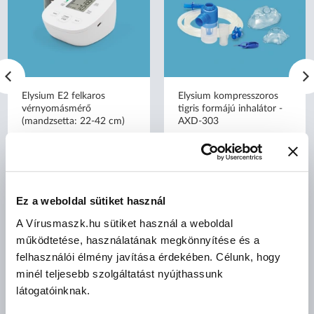
Elysium E2 felkaros
Elysium kompresszoros
vérnyomásmérő
tigris formájú inhalátor -
(mandzsetta: 22-42 cm)
AXD-303
Ez a weboldal sütiket használ
A Vírusmaszk.hu sütiket használ a weboldal
bruttó (27% ÁFA)
bruttó (27% ÁFA)
működtetése, használatának megkönnyítése és a
7 390 Ft
13 490 Ft
felhasználói élmény javítása érdekében. Célunk, hogy
(7 390 Ft/db)
(13 490 Ft/db)
minél teljesebb szolgáltatást nyújthassunk
látogatóinknak.