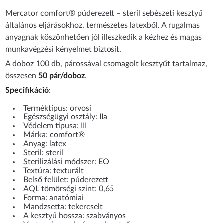
Mercator comfort® púderezett – steril sebészeti kesztyű
általános eljárásokhoz, természetes latexből. A rugalmas
anyagnak köszönhetően jól illeszkedik a kézhez és magas
munkavégzési kényelmet biztosít.
A doboz 100 db, párossával csomagolt kesztyűt tartalmaz,
összesen
50 pár/doboz
.
Specifikáció
:
Terméktípus: orvosi
Egészségügyi osztály: IIa
Védelem típusa: III
Márka: comfort®
Anyag: latex
Steril: steril
Sterilizálási módszer: EO
Textúra: texturált
Belső felület: púderezett
AQL tömörségi szint: 0,65
Forma: anatómiai
Mandzsetta: tekercselt
A kesztyű hossza: szabványos