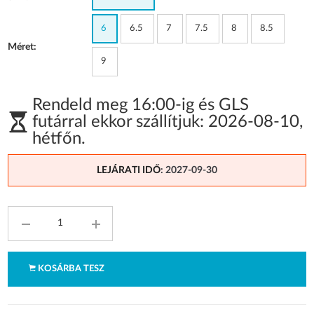
6
6.5
7
7.5
8
8.5
Méret:
9
Rendeld meg 16:00-ig és GLS
futárral ekkor szállítjuk:
2026-08-10
,
hétfőn
.
LEJÁRATI IDŐ
: 2027-09-30
KOSÁRBA TESZ