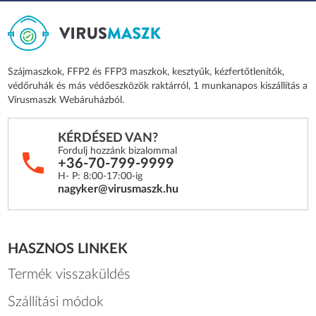
Szájmaszkok, FFP2 és FFP3 maszkok, kesztyűk, kézfertőtlenítők,
védőruhák és más védőeszközök raktárról, 1 munkanapos kiszállítás a
Vírusmaszk Webáruházból.
KÉRDÉSED VAN?
Fordulj hozzánk bizalommal
+36-70-799-9999
H- P: 8:00-17:00-ig
nagyker@virusmaszk.hu
HASZNOS LINKEK
Termék visszaküldés
Szállítási módok