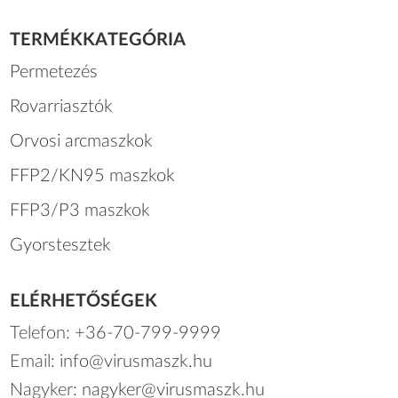
TERMÉKKATEGÓRIA
Permetezés
Rovarriasztók
Orvosi arcmaszkok
FFP2/KN95 maszkok
FFP3/P3 maszkok
Gyorstesztek
ELÉRHETŐSÉGEK
Telefon:
+36-70-799-9999
Email:
info@virusmaszk.hu
Nagyker:
nagyker@virusmaszk.hu