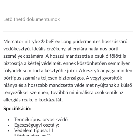
Letölthető dokumentumok
Mercator nitrylex® beFree Long púdermentes hosszúszárú
védőkesztyű. Ideális érzékeny, allergiára hajlamos bőrű
személyek számára. A hosszú mandzsetta a csukló fölött is
biztosítja a kézfej védelmét, ennek köszönhetően semmilyen
folyadék sem tud a kesztyűbe jutni. A kesztyű anyaga minden
bőrtípus számára teljesen biztonságos. A vegyi gyorsítók
hiánya és a hosszabb mandzsetta védelmet nyújtanak a külső
tényezőkkel szemben, továbbá minimálisra csökkentik az
allergiás reakció kockázatát.
Specifikáció:
Terméktípus: orvosi-védő
Egészségügyi osztály: I
Védelem típusa: III
Márka: nitrylex®