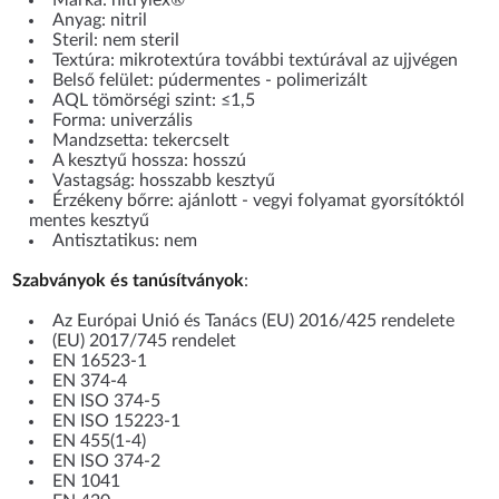
Anyag: nitril
Steril: nem steril
Textúra: mikrotextúra további textúrával az ujjvégen
Belső felület: púdermentes - polimerizált
AQL tömörségi szint: ≤1,5
Forma: univerzális
Mandzsetta: tekercselt
A kesztyű hossza: hosszú
Vastagság: hosszabb kesztyű
Érzékeny bőrre: ajánlott - vegyi folyamat gyorsítóktól
mentes kesztyű
Antisztatikus: nem
Szabványok és tanúsítványok
:
Az Európai Unió és Tanács (EU) 2016/425 rendelete
(EU) 2017/745 rendelet
EN 16523-1
EN 374-4
EN ISO 374-5
EN ISO 15223-1
EN 455(1-4)
EN ISO 374-2
EN 1041