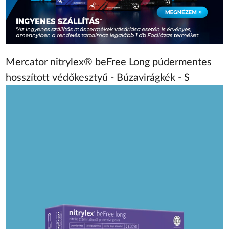
Mercator nitrylex® beFree Long púdermentes
hosszított védőkesztyű - Búzavirágkék - S