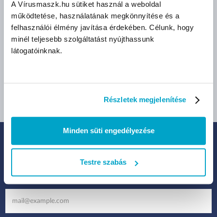
A Vírusmaszk.hu sütiket használ a weboldal
bruttó (27% ÁFA)
bruttó (27% ÁFA)
működtetése, használatának megkönnyítése és a
15 290 Ft
2 159 Ft
felhasználói élmény javítása érdekében. Célunk, hogy
(15 290 Ft/db)
(22 Ft/db)
minél teljesebb szolgáltatást nyújthassunk
látogatóinknak.
Méret:
XS
S
M
L
XL
Részletek megjelenítése
Minden süti engedélyezése
IRATKOZZ FEL HÍRLEVELÜNKRE:
Testre szabás
Legfrissebb termékek, akciók és eladások