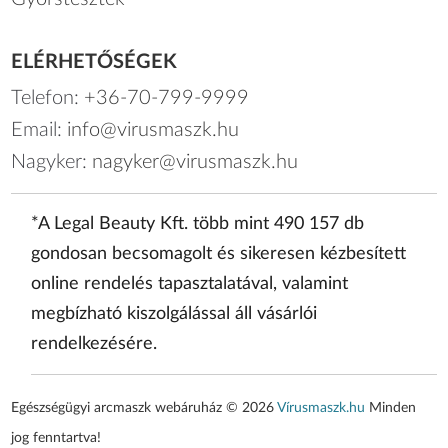
ELÉRHETŐSÉGEK
Telefon:
+36-70-799-9999
Email:
info@virusmaszk.hu
Nagyker:
nagyker@virusmaszk.hu
*A Legal Beauty Kft. több mint 490 157 db
gondosan becsomagolt és sikeresen kézbesített
online rendelés tapasztalatával, valamint
megbízható kiszolgálással áll vásárlói
rendelkezésére.
Egészségügyi arcmaszk webáruház © 2026
Vírusmaszk.hu
Minden
jog fenntartva!