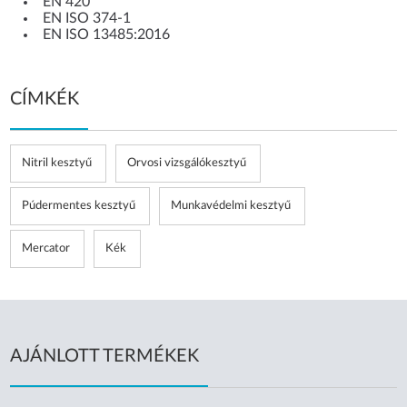
EN 420
EN ISO 374-1
EN ISO 13485:2016
CÍMKÉK
Nitril kesztyű
Orvosi vizsgálókesztyű
Púdermentes kesztyű
Munkavédelmi kesztyű
Mercator
Kék
AJÁNLOTT TERMÉKEK