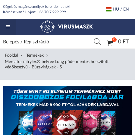
Cégek és magánszemélyek is rendelhetnek!
HU / EN
Kérdése van? Hívjon:
+36 70 7 999 999
0
0 FT
Belépés
/
Regisztráció
Főoldal
Termékek
Mercator nitrylex® beFree Long púdermentes hosszított
védőkesztyű - Búzavirágkék - S