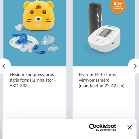
Elysium kompresszoros
Elysium E2 felkaros
tigris formájú inhalátor -
vérnyomásmérő
AXD-303
(mandzsetta: 22-42 cm)
bruttó (27% ÁFA)
bruttó (27% ÁFA)