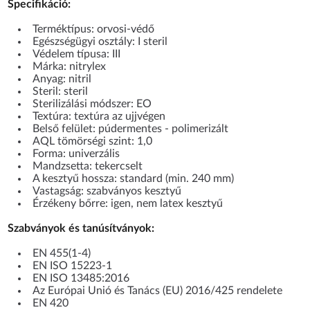
Specifikáció:
Terméktípus: orvosi-védő
Egészségügyi osztály: I steril
Védelem típusa: III
Márka: nitrylex
Anyag: nitril
Steril: steril
Sterilizálási módszer: EO
Textúra: textúra az ujjvégen
Belső felület: púdermentes - polimerizált
AQL tömörségi szint: 1,0
Forma: univerzális
Mandzsetta: tekercselt
A kesztyű hossza: standard (min. 240 mm)
Vastagság: szabványos kesztyű
Érzékeny bőrre: igen, nem latex kesztyű
Szabványok és tanúsítványok:
EN 455(1-4)
EN ISO 15223-1
EN ISO 13485:2016
Az Európai Unió és Tanács (EU) 2016/425 rendelete
EN 420