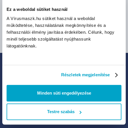
13 490 Ft
7 390 Ft
(13 490 Ft/db)
(7 390 Ft/db)
Ez a weboldal sütiket használ
A Vírusmaszk.hu sütiket használ a weboldal
működtetése, használatának megkönnyítése és a
felhasználói élmény javítása érdekében. Célunk, hogy
minél teljesebb szolgáltatást nyújthassunk
látogatóinknak.
IRATKOZZ FEL HÍRLEVELÜNKRE:
Részletek megjelenítése
Legfrissebb termékek, akciók és eladások
Minden süti engedélyezése
Testre szabás
Kattints ide, ha hozzájárulsz ahhoz, hogy a Legal Beauty Kft.
hírlevelet küldhessen neked új termékekről, akciókról, különleges
promóciókról.