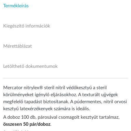
Termékleírás
Kiegészítő információk
Mérettáblázat
Letölthető dokumentumok
Mercator nitrylex® steril nitril védőkesztyű a steril
körülményeket igénylő eljárásokhoz. A texturált ujjvégek
megfelelő tapadást biztosítanak. A púdermentes, nitril orvosi
kesztyű latexérzékenyek számára is ideális.
A doboz 100 db, párosával csomagolt kesztyűt tartalmaz,
összesen 50 pár/doboz
.