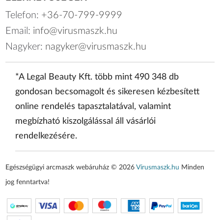
Telefon:
+36-70-799-9999
Email:
info@virusmaszk.hu
Nagyker:
nagyker@virusmaszk.hu
*A Legal Beauty Kft. több mint 490 348 db
gondosan becsomagolt és sikeresen kézbesített
online rendelés tapasztalatával, valamint
megbízható kiszolgálással áll vásárlói
rendelkezésére.
Egészségügyi arcmaszk webáruház © 2026
Vírusmaszk.hu
Minden
jog fenntartva!