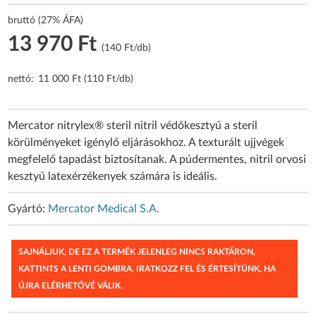
bruttó (27% ÁFA)
13 970 Ft
(140 Ft/db)
nettó:
11 000 Ft (110 Ft/db)
Mercator nitrylex® steril nitril védőkesztyű a steril
körülményeket igénylő eljárásokhoz. A texturált ujjvégek
megfelelő tapadást biztosítanak. A púdermentes, nitril orvosi
kesztyű latexérzékenyek számára is ideális.
Gyártó:
Mercator Medical S.A.
SAJNÁLJUK, DE EZ A TERMÉK JELENLEG NINCS RAKTÁRON,
KATTINTS A LENTI GOMBRA, IRATKOZZ FEL ÉS ÉRTESÍTÜNK, HA
ÚJRA ELÉRHETŐVÉ VÁLIK.