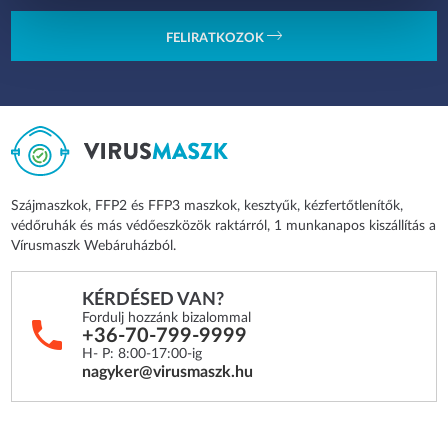
FELIRATKOZOK
Szájmaszkok, FFP2 és FFP3 maszkok, kesztyűk, kézfertőtlenítők,
védőruhák és más védőeszközök raktárról, 1 munkanapos kiszállítás a
Vírusmaszk Webáruházból.
KÉRDÉSED VAN?
Fordulj hozzánk bizalommal
+36-70-799-9999
H- P: 8:00-17:00-ig
nagyker@virusmaszk.hu