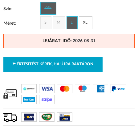
Kék
Szín:
S
M
L
XL
Méret:
LEJÁRATI IDŐ
: 2026-08-31
ÉRTESÍTÉST KÉREK, HA ÚJRA RAKTÁRON