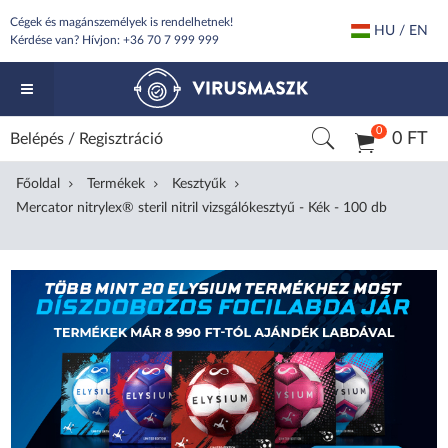
Cégek és magánszemélyek is rendelhetnek!
HU / EN
Kérdése van? Hívjon:
+36 70 7 999 999
0
0 FT
Belépés
/
Regisztráció
Főoldal
Termékek
Kesztyűk
Mercator nitrylex® steril nitril vizsgálókesztyű - Kék - 100 db