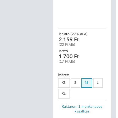
uttó (27% ÁFA)
 990 Ft
 990 Ft/db)
bruttó (27% ÁFA)
2 159 Ft
ttó
(22 Ft/db)
 866 Ft
 866 Ft/db)
nettó
1 700 Ft
(17 Ft/db)
Méret:
XS
S
M
L
XL
Raktáron, 1 munkanapos
Raktáron, 1 munkanapos
kiszállítás
kiszállítás