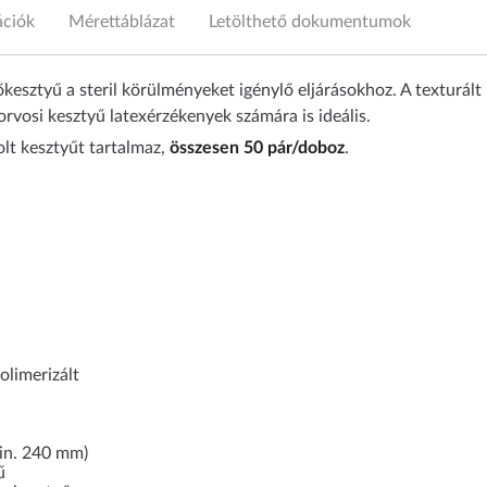
ációk
Mérettáblázat
Letölthető dokumentumok
dőkesztyű a steril körülményeket igénylő eljárásokhoz. A texturál
orvosi kesztyű latexérzékenyek számára is ideális.
lt kesztyűt tartalmaz,
összesen 50 pár/doboz
.
olimerizált
min. 240 mm)
ű