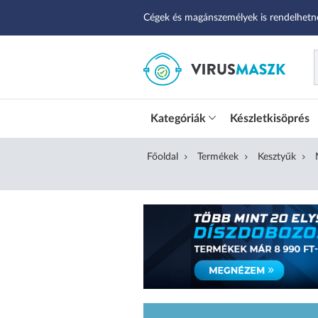
Cégek és magánszemélyek is rendelhetn
Kategóriák
Készletkisöprés
Főoldal
Termékek
Kesztyűk