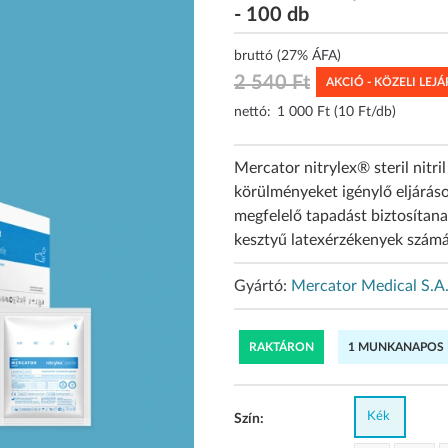
- 100 db
bruttó (27% ÁFA)
2 540 Ft
AKCIÓ - KÖZELI LEJÁ
nettó:
1 000 Ft (10 Ft/db)
Mercator nitrylex® steril nitril
körülményeket igénylő eljáráso
megfelelő tapadást biztosítana
kesztyű latexérzékenyek számár
Gyártó:
Mercator Medical S.A
RAKTÁRON
1 MUNKANAPOS K
Kék
Szín: