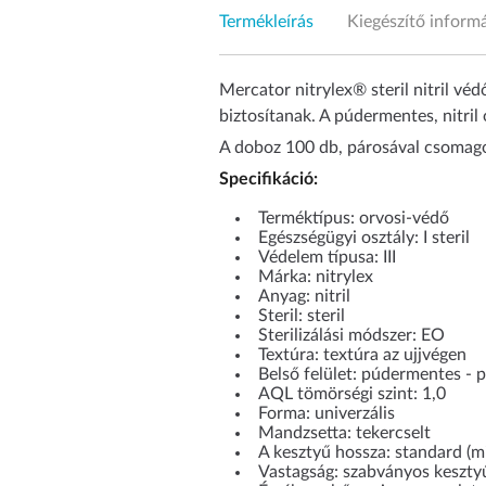
Termékleírás
Kiegészítő inform
Mercator nitrylex® steril nitril vé
biztosítanak. A púdermentes, nitril 
A doboz 100 db, párosával csomago
Specifikáció:
Terméktípus: orvosi-védő
Egészségügyi osztály: I steril
Védelem típusa: III
Márka: nitrylex
Anyag: nitril
Steril: steril
Sterilizálási módszer: EO
Textúra: textúra az ujjvégen
Belső felület: púdermentes - p
AQL tömörségi szint: 1,0
Forma: univerzális
Mandzsetta: tekercselt
A kesztyű hossza: standard (
Vastagság: szabványos keszty