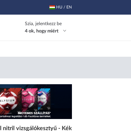
HU / EN
Szia, jelentkezz be
4 ok, hogy miért
 nitril vizsgálókesztyű - Kék