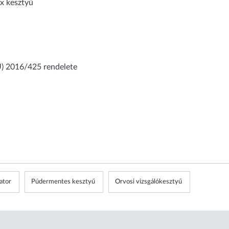
ex kesztyű
U) 2016/425 rendelete
ator
Púdermentes kesztyű
Orvosi vizsgálókesztyű