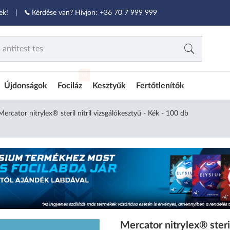
ek!
|
Kérdése van? Hívjon:
+36 70 7 999 999
ÚJ
Újdonságok
Fociláz
Kesztyűk
Fertőtlenítők
Mercator nitrylex® steril nitril vizsgálókesztyű - Kék - 100 db
Mercator nitrylex® steril