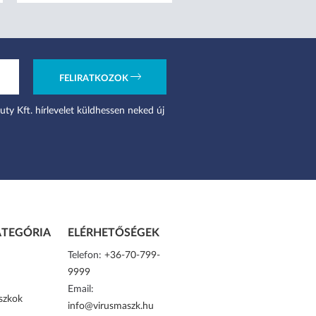
FELIRATKOZOK
uty Kft. hírlevelet küldhessen neked új
TEGÓRIA
ELÉRHETŐSÉGEK
Telefon:
+36-70-799-
9999
Email:
szkok
info@virusmaszk.hu