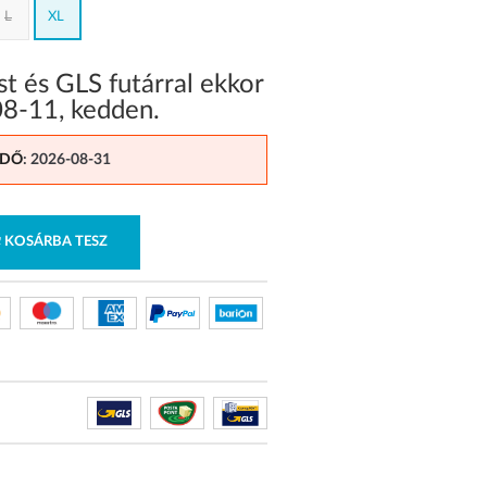
L
XL
 és GLS futárral ekkor
08-11
,
kedden
.
IDŐ
: 2026-08-31
KOSÁRBA TESZ