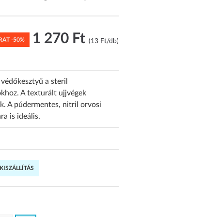
1 270 Ft
RAT -50%
(13 Ft/db)
 védőkesztyű a steril
khoz. A texturált ujjvégek
k. A púdermentes, nitril orvosi
a is ideális.
.
ISZÁLLÍTÁS