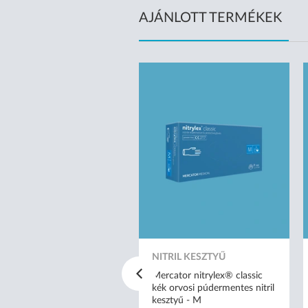
AJÁNLOTT TERMÉKEK
ÉRNYOMÁSMÉRŐ
ysium E4 felkaros
NITRIL KESZTYŰ
rnyomásmérő
andzsetta: 22-42 cm)
Mercator nitrylex® classic
kék orvosi púdermentes nitril
kesztyű - M