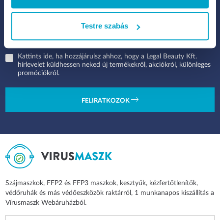
Testre szabás
Kattints ide, ha hozzájárulsz ahhoz, hogy a Legal Beauty Kft.
hírlevelet küldhessen neked új termékekről, akciókról, különleges
promóciókról.
FELIRATKOZOK
Szájmaszkok, FFP2 és FFP3 maszkok, kesztyűk, kézfertőtlenítők,
védőruhák és más védőeszközök raktárról, 1 munkanapos kiszállítás a
Vírusmaszk Webáruházból.