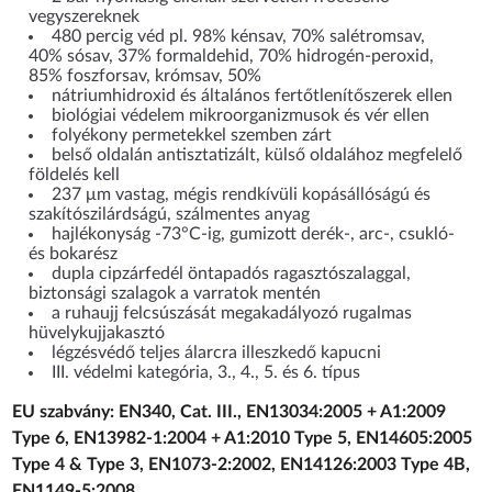
vegyszereknek
480 percig véd pl. 98% kénsav, 70% salétromsav,
40% sósav, 37% formaldehid, 70% hidrogén-peroxid,
85% foszforsav, krómsav, 50%
nátriumhidroxid és általános fertőtlenítőszerek ellen
biológiai védelem mikroorganizmusok és vér ellen
folyékony permetekkel szemben zárt
belső oldalán antisztatizált, külső oldalához megfelelő
földelés kell
237 μm vastag, mégis rendkívüli kopásállóságú és
szakítószilárdságú, szálmentes anyag
hajlékonyság -73°C-ig, gumizott derék-, arc-, csukló-
és bokarész
dupla cipzárfedél öntapadós ragasztószalaggal,
biztonsági szalagok a varratok mentén
a ruhaujj felcsúszását megakadályozó rugalmas
hüvelykujjakasztó
légzésvédő teljes álarcra illeszkedő kapucni
III. védelmi kategória, 3., 4., 5. és 6. típus
EU szabvány: EN340, Cat. III., EN13034:2005 + A1:2009
Type 6, EN13982-1:2004 + A1:2010 Type 5, EN14605:2005
Type 4 & Type 3, EN1073-2:2002, EN14126:2003 Type 4B,
EN1149-5:2008