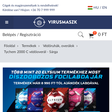
Cégek és magánszemélyek is rendelhetnek!
HU / EN
Kérdése van? Hívjon:
+36 70 7 999 999
0
0 FT
Belépés
/
Regisztráció
Főoldal
Termékek
Védőruhák, overálok
Tychem 2000 C védőoverál - Sárga