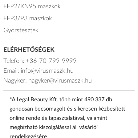
FFP2/KN95 maszkok
FFP3/P3 maszkok
Gyorstesztek
ELÉRHETŐSÉGEK
Telefon:
+36-70-799-9999
Email:
info@virusmaszk.hu
Nagyker:
nagyker@virusmaszk.hu
*A Legal Beauty Kft. több mint 490 337 db
gondosan becsomagolt és sikeresen kézbesített
online rendelés tapasztalatával, valamint
megbízható kiszolgálással áll vásárlói
rendelkezésére.