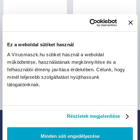
bruttó (27% ÁFA)
bruttó (27% ÁFA)
2 159 Ft
9 990 Ft
Ez a weboldal sütiket használ
(22 Ft/db)
(9 990 Ft/db)
A Vírusmaszk.hu sütiket használ a weboldal
működtetése, használatának megkönnyítése és a
Méret:
felhasználói élmény javítása érdekében. Célunk, hogy
XS
S
M
minél teljesebb szolgáltatást nyújthassunk
látogatóinknak.
L
XL
Részletek megjelenítése
IRATKOZZ FEL HÍRLEVELÜNKRE:
Minden süti engedélyezése
Legfrissebb termékek, akciók és eladások