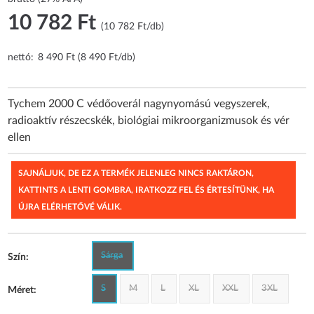
10 782 Ft
(10 782 Ft/db)
nettó:
8 490 Ft (8 490 Ft/db)
Tychem 2000 C védőoverál nagynyomású vegyszerek,
radioaktív részecskék, biológiai mikroorganizmusok és vér
ellen
SAJNÁLJUK, DE EZ A TERMÉK JELENLEG NINCS RAKTÁRON,
KATTINTS A LENTI GOMBRA, IRATKOZZ FEL ÉS ÉRTESÍTÜNK, HA
ÚJRA ELÉRHETŐVÉ VÁLIK.
Sárga
Szín:
S
M
L
XL
XXL
3XL
Méret: