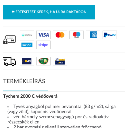
ÉRTESÍTÉST KÉREK, HA ÚJRA RAKTÁRON
TERMÉKLEÍRÁS
Tychem 2000 C védőoverál
Tyvek anyagból polimer bevonattal (83 g/m2), sárga
(vagy zöld), kapucnis védőoverál
véd bármely szemcsenagyságú por és radioaktív
részecskék ellen
2 bar nyomásig ellenáll szervetlen fröccsenő