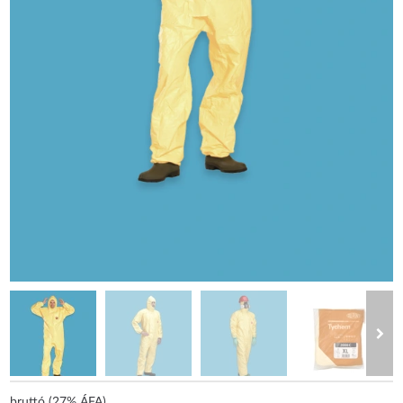
bruttó (27% ÁFA)