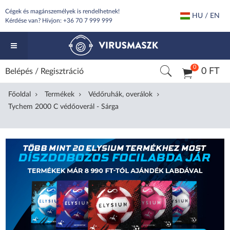
Cégek és magánszemélyek is rendelhetnek!
HU / EN
Kérdése van? Hívjon:
+36 70 7 999 999
0
0 FT
Belépés
/
Regisztráció
Főoldal
Termékek
Védőruhák, overálok
Tychem 2000 C védőoverál - Sárga