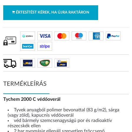
ÉRTESÍTÉST KÉREK, HA ÚJRA RAKTÁRON
TERMÉKLEÍRÁS
Tychem 2000 C védőoverál
Tyvek anyagból polimer bevonattal (83 g/m2), sárga
(vagy zöld), kapucnis védőoverál
véd bármely szemcsenagyságú por és radioaktív
részecskék ellen
2 bar nyomásig ellenáll szervetlen fröccsenő