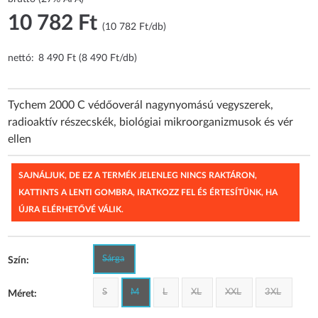
10 782 Ft
(10 782 Ft/db)
nettó:
8 490 Ft (8 490 Ft/db)
Tychem 2000 C védőoverál nagynyomású vegyszerek,
radioaktív részecskék, biológiai mikroorganizmusok és vér
ellen
SAJNÁLJUK, DE EZ A TERMÉK JELENLEG NINCS RAKTÁRON,
KATTINTS A LENTI GOMBRA, IRATKOZZ FEL ÉS ÉRTESÍTÜNK, HA
ÚJRA ELÉRHETŐVÉ VÁLIK.
Sárga
Szín:
S
M
L
XL
XXL
3XL
Méret: