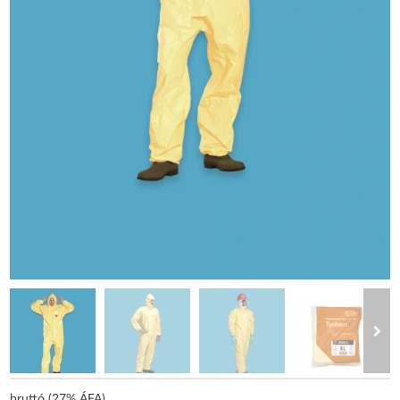
bruttó (27% ÁFA)