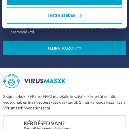
Testre szabás
Kattints ide, ha hozzájárulsz ahhoz, hogy a Legal Beauty Kft.
hírlevelet küldhessen neked új termékekről, akciókról, különleges
promóciókról.
FELIRATKOZOK
Szájmaszkok, FFP2 és FFP3 maszkok, kesztyűk, kézfertőtlenítők,
védőruhák és más védőeszközök raktárról, 1 munkanapos kiszállítás a
Vírusmaszk Webáruházból.
KÉRDÉSED VAN?
Fordulj hozzánk bizalommal