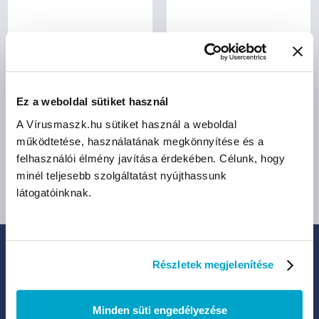
bruttó (27% ÁFA)
bruttó (27% ÁFA)
13 490 Ft
9 990 Ft
Ez a weboldal sütiket használ
(13 490 Ft/db)
(9 990 Ft/db)
A Vírusmaszk.hu sütiket használ a weboldal
működtetése, használatának megkönnyítése és a
felhasználói élmény javítása érdekében. Célunk, hogy
minél teljesebb szolgáltatást nyújthassunk
látogatóinknak.
Részletek megjelenítése
IRATKOZZ FEL HÍRLEVELÜNKRE:
Legfrissebb termékek, akciók és eladások
Minden süti engedélyezése