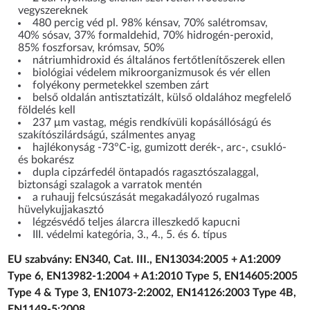
vegyszereknek
480 percig véd pl. 98% kénsav, 70% salétromsav,
40% sósav, 37% formaldehid, 70% hidrogén-peroxid,
85% foszforsav, krómsav, 50%
nátriumhidroxid és általános fertőtlenítőszerek ellen
biológiai védelem mikroorganizmusok és vér ellen
folyékony permetekkel szemben zárt
belső oldalán antisztatizált, külső oldalához megfelelő
földelés kell
237 μm vastag, mégis rendkívüli kopásállóságú és
szakítószilárdságú, szálmentes anyag
hajlékonyság -73°C-ig, gumizott derék-, arc-, csukló-
és bokarész
dupla cipzárfedél öntapadós ragasztószalaggal,
biztonsági szalagok a varratok mentén
a ruhaujj felcsúszását megakadályozó rugalmas
hüvelykujjakasztó
légzésvédő teljes álarcra illeszkedő kapucni
III. védelmi kategória, 3., 4., 5. és 6. típus
EU szabvány: EN340, Cat. III., EN13034:2005 + A1:2009
Type 6, EN13982-1:2004 + A1:2010 Type 5, EN14605:2005
Type 4 & Type 3, EN1073-2:2002, EN14126:2003 Type 4B,
EN1149-5:2008