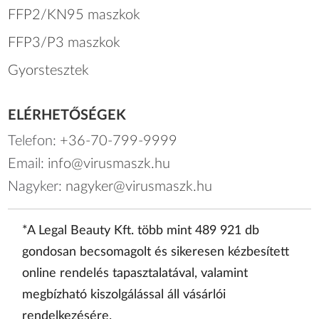
FFP2/KN95 maszkok
FFP3/P3 maszkok
Gyorstesztek
ELÉRHETŐSÉGEK
Telefon:
+36-70-799-9999
Email:
info@virusmaszk.hu
Nagyker:
nagyker@virusmaszk.hu
*A Legal Beauty Kft. több mint 489 921 db
gondosan becsomagolt és sikeresen kézbesített
online rendelés tapasztalatával, valamint
megbízható kiszolgálással áll vásárlói
rendelkezésére.