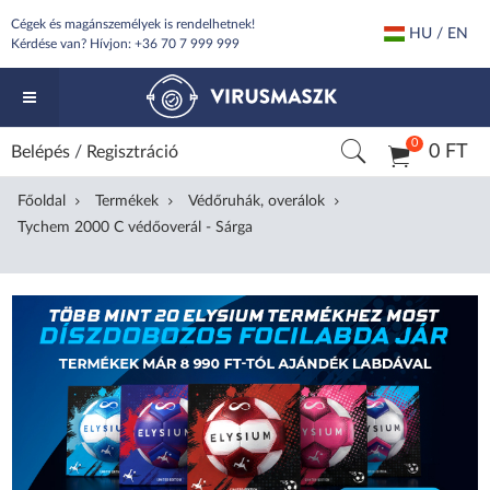
Cégek és magánszemélyek is rendelhetnek!
HU / EN
Kérdése van? Hívjon:
+36 70 7 999 999
0
0 FT
Belépés
/
Regisztráció
Főoldal
Termékek
Védőruhák, overálok
Tychem 2000 C védőoverál - Sárga