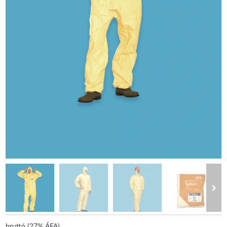
bruttó (27% ÁFA)