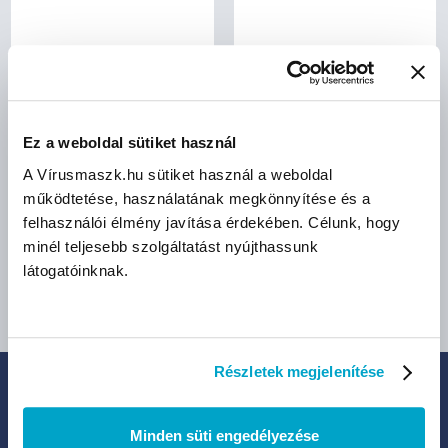
bruttó (27% ÁFA)
bruttó (27% ÁFA)
15 290 Ft
2 159 Ft
Ez a weboldal sütiket használ
(15 290 Ft/db)
(22 Ft/db)
A Vírusmaszk.hu sütiket használ a weboldal
működtetése, használatának megkönnyítése és a
Méret:
felhasználói élmény javítása érdekében. Célunk, hogy
XS
S
M
minél teljesebb szolgáltatást nyújthassunk
látogatóinknak.
L
XL
Részletek megjelenítése
IRATKOZZ FEL HÍRLEVELÜNKRE:
Minden süti engedélyezése
Legfrissebb termékek, akciók és eladások