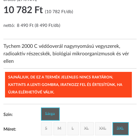
10 782 Ft
(10 782 Ft/db)
nettó:
8 490 Ft (8 490 Ft/db)
Tychem 2000 C védőoverál nagynyomású vegyszerek,
radioaktív részecskék, biológiai mikroorganizmusok és vér
ellen
SAJNÁLJUK, DE EZ A TERMÉK JELENLEG NINCS RAKTÁRON,
KATTINTS A LENTI GOMBRA, IRATKOZZ FEL ÉS ÉRTESÍTÜNK, HA
ÚJRA ELÉRHETŐVÉ VÁLIK.
Sárga
Szín:
S
M
L
XL
XXL
3XL
Méret: