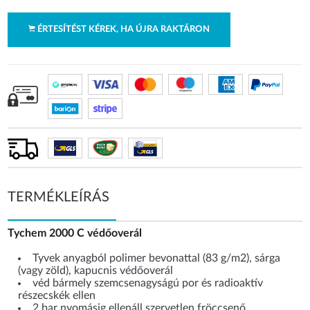
ÉRTESÍTÉST KÉREK, HA ÚJRA RAKTÁRON
TERMÉKLEÍRÁS
Tychem 2000 C védőoverál
Tyvek anyagból polimer bevonattal (83 g/m2), sárga
(vagy zöld), kapucnis védőoverál
véd bármely szemcsenagyságú por és radioaktív
részecskék ellen
2 bar nyomásig ellenáll szervetlen fröccsenő