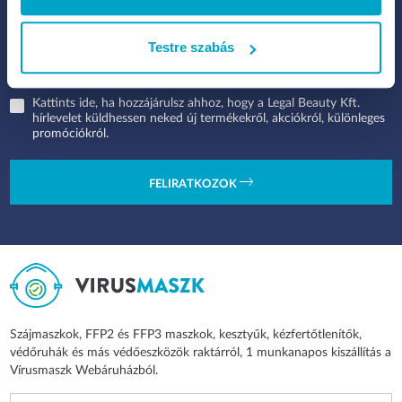
Testre szabás
Kattints ide, ha hozzájárulsz ahhoz, hogy a Legal Beauty Kft.
hírlevelet küldhessen neked új termékekről, akciókról, különleges
promóciókról.
FELIRATKOZOK
Szájmaszkok, FFP2 és FFP3 maszkok, kesztyűk, kézfertőtlenítők,
védőruhák és más védőeszközök raktárról, 1 munkanapos kiszállítás a
Vírusmaszk Webáruházból.