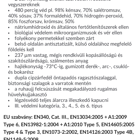
vegyszereknek
480 percig véd pl. 98% kénsav, 70% salétromsav,
40% sósav, 37% formaldehid, 70% hidrogén-peroxid,
85% foszforsav, krómsav, 50%
nátriumhidroxid és általános fertőtlenítőszerek ellen
biológiai védelem mikroorganizmusok és vér ellen
folyékony permetekkel szemben zárt
belső oldalán antisztatizált, külső oldalához megfelelő
földelés kell
237 μm vastag, mégis rendkívüli kopásállóságú és
szakítószilárdságú, szálmentes anyag
hajlékonyság -73°C-ig, gumizott derék-, arc-, csukló-
és bokarész
dupla cipzárfedél öntapadós ragasztószalaggal,
biztonsági szalagok a varratok mentén
a ruhaujj felcsúszását megakadályozó rugalmas
hüvelykujjakasztó
légzésvédő teljes álarcra illeszkedő kapucni
III. védelmi kategória, 3., 4., 5. és 6. típus
EU szabvány: EN340, Cat. III., EN13034:2005 + A1:2009
Type 6, EN13982-1:2004 + A1:2010 Type 5, EN14605:2005
Type 4 & Type 3, EN1073-2:2002, EN14126:2003 Type 4B,
EN1149-5:2008