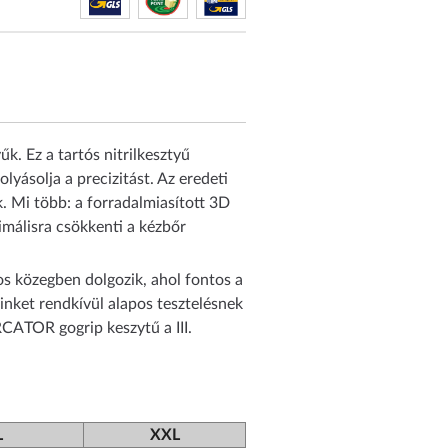
. Ez a tartós nitrilkesztyű
lyásolja a precizitást. Az eredeti
. Mi több: a forradalmiasított 3D
málisra csökkenti a kézbőr
os közegben dolgozik, ahol fontos a
inket rendkívül alapos tesztelésnek
RCATOR gogrip keszytű a III.
L
XXL