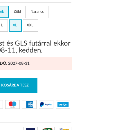
ék
Zöld
Narancs
L
XL
XXL
 és GLS futárral ekkor
08-11
,
kedden
.
IDŐ
: 2027-08-31
KOSÁRBA TESZ