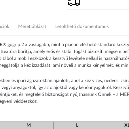
ációk
Mérettáblázat
Letölthető dokumentumok
gogrip 2 x vastagabb, mint a piacon elérhető standard kesztyűk
extúra borítja, amely erős és stabil fogást biztosít, mégsem befo
ból a mobil eszközök a kesztyű levétele nélkül is használhatók
ggátolja a kéz izzadását, ami növeli a munka kényelmét, és mini
en és ipari ágazatokban ajánlott, ahol a kéz vizes, nedves, zsír
 vegyi anyagoktól, így az olajoktól vagy kenőanyagoktól. Kesztyű
 szintjüket, és megfelelő biztonságot nyújthassunk Önnek – a ME
 egyéni védőeszköz.
M
L
X