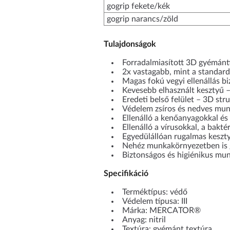
gogrip fekete/kék
gogrip narancs/zöld
Tulajdonságok
Forradalmiasított 3D gyémánt
2x vastagabb, mint a standard
Magas fokú vegyi ellenállás b
Kevesebb elhasznált kesztyű –
Eredeti belső felület – 3D str
Védelem zsíros és nedves mu
Ellenálló a kenőanyagokkal és
Ellenálló a vírusokkal, a bak
Egyedülállóan rugalmas keszt
Nehéz munkakörnyezetben is ga
Biztonságos és higiénikus mu
Specifikáció
Terméktípus: védő
Védelem típusa: III
Márka: MERCATOR®
Anyag: nitril
Textúra: gyémánt textúra