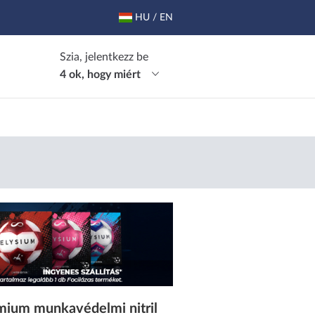
HU / EN
Szia, jelentkezz be
4 ok, hogy miért
um munkavédelmi nitril