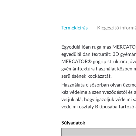
Termékleírás
Kiegészítő inform
Egyedülállóan rugalmas MERCATOR® 
egyedülállóan texturált: 3D gyémántt
MERCATOR® gogrip struktúra jóvoltá
gyémánttextúra használat közben me
sérülésének kockázatát.
Használata elsősorban olyan üzemekb
kéz védelme a szennyeződéstől és a
vetjük alá, hogy igazoljuk védelmi
védelmi osztály B típusába tartozó
Súlyadatok