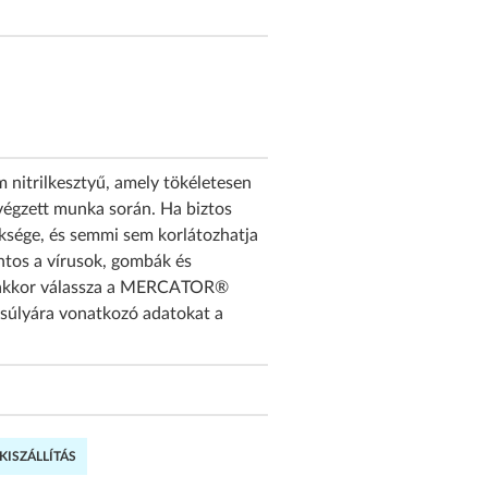
 nitrilkesztyű, amely tökéletesen
végzett munka során. Ha biztos
üksége, és semmi sem korlátozhatja
ntos a vírusok, gombák és
– akkor válassza a MERCATOR®
k súlyára vonatkozó adatokat a
.
ISZÁLLÍTÁS