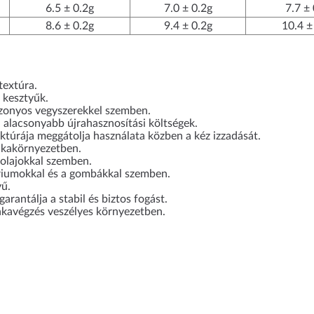
6.5 ± 0.2g
7.0 ± 0.2g
7.7 ± 
8.6 ± 0.2g
9.4 ± 0.2g
10.4 ±
textúra.
 kesztyűk.
izonyos vegyszerekkel szemben.
 alacsonyabb újrahasznosítási költségek.
uktúrája meggátolja használata közben a kéz izzadását.
nkakörnyezetben.
 olajokkal szemben.
tériumokkal és a gombákkal szemben.
yű.
rantálja a stabil és biztos fogást.
nkavégzés veszélyes környezetben.