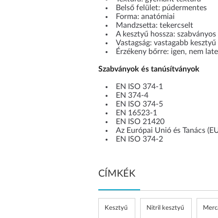
Belső felület: púdermentes
Forma: anatómiai
Mandzsetta: tekercselt
A kesztyű hossza: szabványos
Vastagság: vastagabb kesztyű
Érzékeny bőrre: igen, nem lat
Szabványok és tanúsítványok
EN ISO 374-1
EN 374-4
EN ISO 374-5
EN 16523-1
EN ISO 21420
Az Európai Unió és Tanács (E
EN ISO 374-2
CÍMKÉK
Kesztyű
Nitril kesztyű
Merc