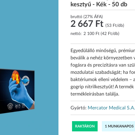
kesztyű - Kék - 50 db
bruttó (27% ÁFA)
2 667 Ft
(53 Ft/db)
nettó:
2 100 Ft (42 Ft/db)
Egyedülálló minőségű, prémium
beválik a nehéz környezetben 
fogásra és precizitásra van sz
mozdulatai szabadságát; ha fo
baktériumok elleni védelem 
gogrip nitrilkesztyűt! A termé
termékleírásban találja.
Gyártó:
Mercator Medical S.A
RAKTÁRON
1 MUNKANAPOS K