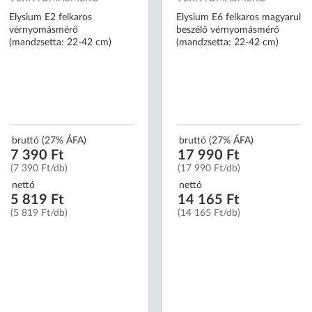
Elysium E2 felkaros
Elysium E6 felkaros magyarul
vérnyomásmérő
beszélő vérnyomásmérő
(mandzsetta: 22-42 cm)
(mandzsetta: 22-42 cm)
bruttó (27% ÁFA)
bruttó (27% ÁFA)
7 390 Ft
17 990 Ft
(7 390 Ft/db)
(17 990 Ft/db)
nettó
nettó
5 819 Ft
14 165 Ft
(5 819 Ft/db)
(14 165 Ft/db)