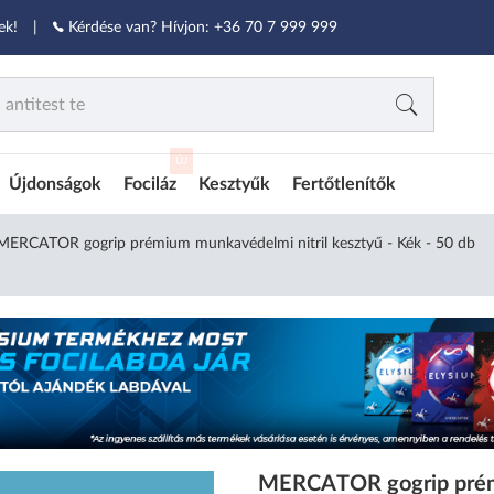
ek!
|
Kérdése van? Hívjon:
+36 70 7 999 999
ÚJ
Újdonságok
Fociláz
Kesztyűk
Fertőtlenítők
MERCATOR gogrip prémium munkavédelmi nitril kesztyű - Kék - 50 db
MERCATOR gogrip prémi