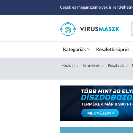
Cégek és magánszemélyek is rendelhetn
Kategóriák
Készletkisöprés
Főoldal
Termékek
Kesztyűk