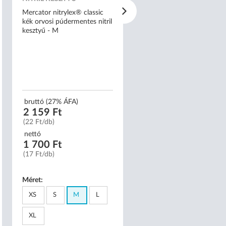
Mercator nitrylex® classic
Elysium E4 felkaros
kék orvosi púdermentes nitril
vérnyomásmérő
kesztyű - M
(mandzsetta: 22-42 cm)
bruttó (27% ÁFA)
bruttó (27% ÁFA)
2 159 Ft
9 990 Ft
(22 Ft/db)
(9 990 Ft/db)
nettó
nettó
1 700 Ft
7 866 Ft
(17 Ft/db)
(7 866 Ft/db)
Méret:
XS
S
M
L
XL