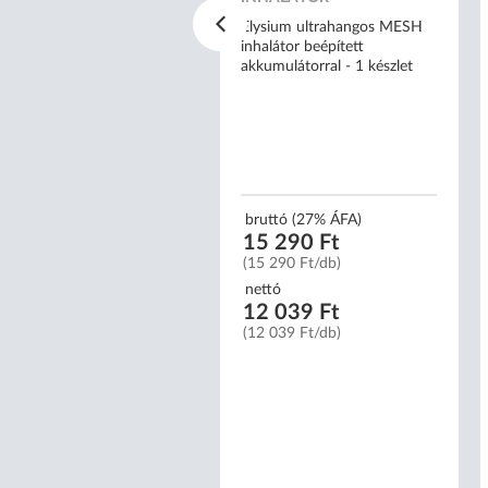
rmájú inhalátor - AXD-303
Elysium ultrahangos MESH
inhalátor beépített
akkumulátorral - 1 készlet
uttó (27% ÁFA)
3 490 Ft
3 490 Ft/db)
bruttó (27% ÁFA)
15 290 Ft
ttó
(15 290 Ft/db)
0 622 Ft
0 622 Ft/db)
nettó
12 039 Ft
(12 039 Ft/db)