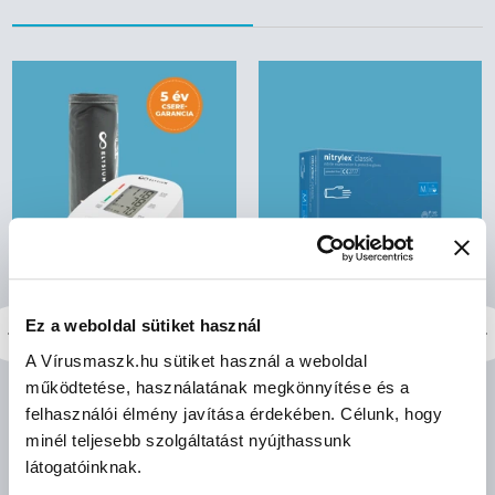
Ez a weboldal sütiket használ
Elysium E2 felkaros
Mercator nitrylex® classic
A Vírusmaszk.hu sütiket használ a weboldal
vérnyomásmérő
kék orvosi púdermentes
működtetése, használatának megkönnyítése és a
(mandzsetta: 22-42 cm)
nitril kesztyű - M
felhasználói élmény javítása érdekében. Célunk, hogy
minél teljesebb szolgáltatást nyújthassunk
látogatóinknak.