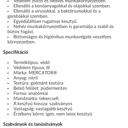
Védelem zsíros és nedves munkakörnyezetben.
Ellenálló a kenőanyagokkal és olajokkal szemben.
Ellenálló a vírusokkal, a baktériumokkal és a
gombákkal szemben.
Egyedülállóan rugalmas kesztyű.
Nehéz munkakörnyezetben is garantálja a stabil és
biztos fogást.
Biztonságos és higiénikus munkavégzés veszélyes
környezetben.
Specifikáció
Terméktípus: védő
Védelem típusa: III
Márka: MERCATOR®
Anyag: nitril
Textúra: gyémánt textúra
Belső felület: púdermentes
Forma: anatómiai
Mandzsetta: tekercselt
A kesztyű hossza: szabványos
Vastagság: vastagabb kesztyű
Érzékeny bőrre: igen, nem latex kesztyű
Szabványok és tanúsítványok