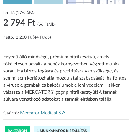
bruttó (27% ÁFA)
2 794 Ft
(56 Ft/db)
nettó:
2 200 Ft (44 Ft/db)
Egyedülálló minőségű, prémium nitrilkesztyű, amely
tökéletesen beválik a nehéz környezetben végzett munka
során. Ha biztos fogásra és precizitásra van szüksége, és
semmi sem korlátozhatja mozdulatai szabadságát; ha fontos
a vírusok, gombák és baktériumok elleni védelem – akkor
válassza a MERCATOR® gogrip nitrilkesztyűt! A termék
súlyára vonatkozó adatokat a termékleírásban találja.
Gyártó:
Mercator Medical S.A.
RAKTÁRON
1 MUNKANAPOS KISZÁLLÍTÁS