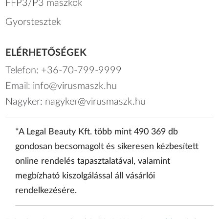
FFP3/P3 maszkok
Gyorstesztek
ELÉRHETŐSÉGEK
Telefon:
+36-70-799-9999
Email:
info@virusmaszk.hu
Nagyker:
nagyker@virusmaszk.hu
*A Legal Beauty Kft. több mint 490 369 db
gondosan becsomagolt és sikeresen kézbesített
online rendelés tapasztalatával, valamint
megbízható kiszolgálással áll vásárlói
rendelkezésére.