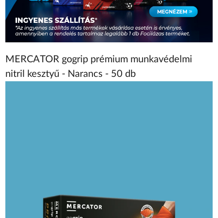
MERCATOR gogrip prémium munkavédelmi
nitril kesztyű - Narancs - 50 db