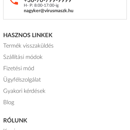
+36-70-799-9999
H- P: 8:00-17:00-ig
nagyker@virusmaszk.hu
HASZNOS LINKEK
Termék visszaküldés
Szállítási módok
Fizetési mód
Ügyfélszolgálat
Gyakori kérdések
Blog
RÓLUNK