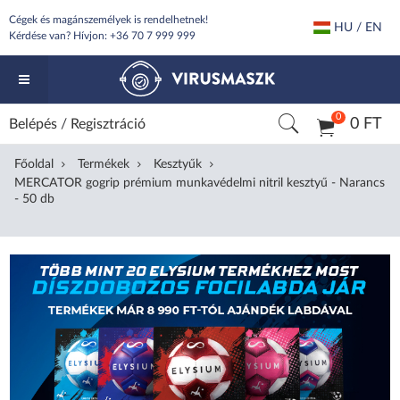
Cégek és magánszemélyek is rendelhetnek!
HU / EN
Kérdése van? Hívjon:
+36 70 7 999 999
0
0 FT
Belépés
/
Regisztráció
Főoldal
Termékek
Kesztyűk
MERCATOR gogrip prémium munkavédelmi nitril kesztyű - Narancs
- 50 db