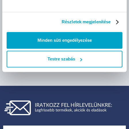
bruttó (27% ÁFA)
bruttó (27% ÁFA)
Részletek megjelenítése
7 390 Ft
2 159 Ft
(7 390 Ft/db)
(22 Ft/db)
Minden süti engedélyezése
Méret:
XS
S
M
Testre szabás
L
XL
IRATKOZZ FEL HÍRLEVELÜNKRE:
Legfrissebb termékek, akciók és eladások