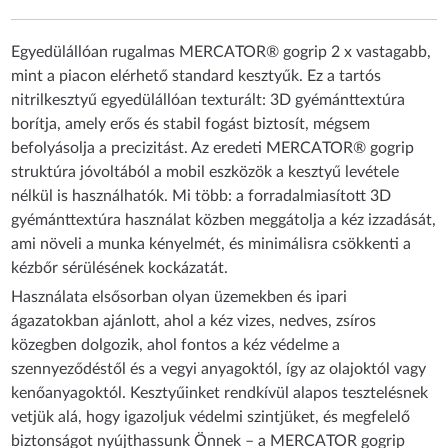
Egyedülállóan rugalmas MERCATOR® gogrip 2 x vastagabb,
mint a piacon elérhető standard kesztyűk. Ez a tartós
nitrilkesztyű egyedülállóan texturált: 3D gyémánttextúra
borítja, amely erős és stabil fogást biztosít, mégsem
befolyásolja a precizitást. Az eredeti MERCATOR® gogrip
struktúra jóvoltából a mobil eszközök a kesztyű levétele
nélkül is használhatók. Mi több: a forradalmiasított 3D
gyémánttextúra használat közben meggátolja a kéz izzadását,
ami növeli a munka kényelmét, és minimálisra csökkenti a
kézbőr sérülésének kockázatát.
Használata elsősorban olyan üzemekben és ipari
ágazatokban ajánlott, ahol a kéz vizes, nedves, zsíros
közegben dolgozik, ahol fontos a kéz védelme a
szennyeződéstől és a vegyi anyagoktól, így az olajoktól vagy
kenőanyagoktól. Kesztyűinket rendkívül alapos tesztelésnek
vetjük alá, hogy igazoljuk védelmi szintjüket, és megfelelő
biztonságot nyújthassunk Önnek – a MERCATOR gogrip