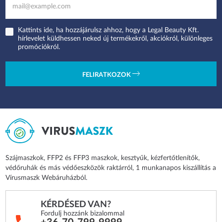
Kattints ide, ha hozzájárulsz ahhoz, hogy a Legal Beauty Kft.
hírlevelet küldhessen neked új termékekről, akciókról, különleges
promóciókról.
FELIRATKOZOK
Szájmaszkok, FFP2 és FFP3 maszkok, kesztyűk, kézfertőtlenítők,
védőruhák és más védőeszközök raktárról, 1 munkanapos kiszállítás a
Vírusmaszk Webáruházból.
KÉRDÉSED VAN?
Fordulj hozzánk bizalommal