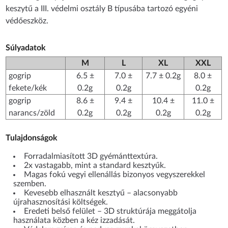
keszytű a III. védelmi osztály B típusába tartozó egyéni
védőeszköz.
Súlyadatok
M
L
XL
XXL
gogrip
6.5 ±
7.0 ±
7.7 ± 0.2g
8.0 ±
fekete/kék
0.2g
0.2g
0.2g
gogrip
8.6 ±
9.4 ±
10.4 ±
11.0 ±
narancs/zöld
0.2g
0.2g
0.2g
0.2g
Tulajdonságok
Forradalmiasított 3D gyémánttextúra.
2x vastagabb, mint a standard kesztyűk.
Magas fokú vegyi ellenállás bizonyos vegyszerekkel
szemben.
Kevesebb elhasznált kesztyű – alacsonyabb
újrahasznosítási költségek.
Eredeti belső felület – 3D struktúrája meggátolja
használata közben a kéz izzadását.