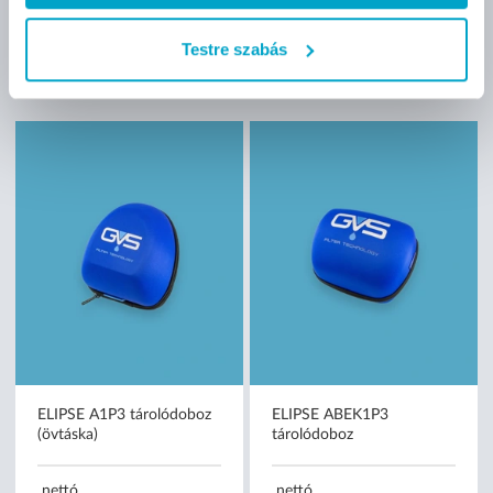
védő
védőkupak
Testre szabás
nettó
nettó
4 490 Ft
690 Ft
(449 Ft/db)
(690 Ft/db)
ELIPSE A1P3 tárolódoboz
ELIPSE ABEK1P3