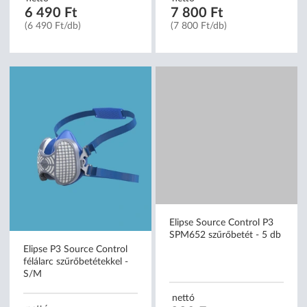
(övtáska)
tárolódoboz
nettó
nettó
6 490 Ft
7 800 Ft
(6 490 Ft/db)
(7 800 Ft/db)
Elipse P3 Source Control
Elipse Source Control P3
félálarc szűrőbetétekkel -
SPM652 szűrőbetét - 5 db