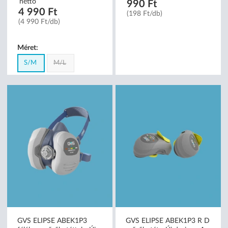
S/M
nettó
nettó
4 990 Ft
990 Ft
(4 990 Ft/db)
(198 Ft/db)
Méret:
S/M
M/L