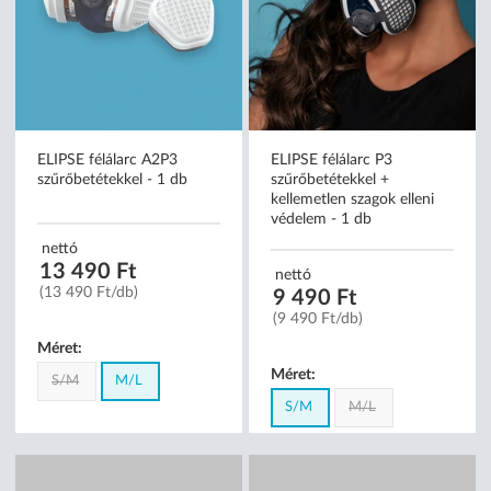
ELIPSE félálarc A2P3
ELIPSE félálarc P3
szűrőbetétekkel - 1 db
szűrőbetétekkel +
kellemetlen szagok elleni
védelem - 1 db
nettó
13 490 Ft
nettó
(13 490 Ft/db)
9 490 Ft
(9 490 Ft/db)
Méret:
Méret:
S/M
M/L
S/M
M/L