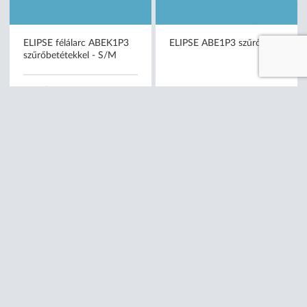
ELIPSE félálarc ABEK1P3
ELIPSE ABE1P3 szűrőbetét
szűrőbetétekkel - S/M
nettó
13 990 Ft
nettó
7 990 Ft
(13 990 Ft/db)
(3 995 Ft/db)
Méret:
S/M
M/L
AKCIÓ - KÖZELI LEJÁRAT
-50%