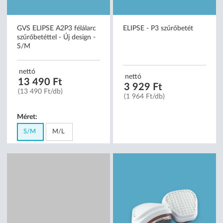
GVS ELIPSE A2P3 félálarc
ELIPSE - P3 szűrőbetét
szűrőbetéttel - Új design -
S/M
nettó
nettó
13 490 Ft
3 929 Ft
(13 490 Ft/db)
(1 964 Ft/db)
Méret:
S/M
M/L