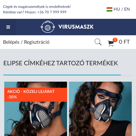
Cégek és magánszemélyek is rendelhetnek!
HU / EN
Kérdése van? Hívjon:
+36 70 7 999 999
0
0 FT
Belépés
/
Regisztráció
ELIPSE CÍMKÉHEZ TARTOZÓ TERMÉKEK
AKCIÓ - KÖZELI LEJÁRAT
-30%