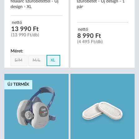
GVS ELIPSE ABEK1P3
GVS ELIPSE ABEK1P3 R D
félálarc szűrőbetéttel - Új
szűrőbetét - Új design - 1
design - XL
pár
nettó
13 990 Ft
nettó
8 990 Ft
(13 990 Ft/db)
(4 495 Ft/db)
Méret:
S/M
M/L
XL
ÚJ TERMÉK