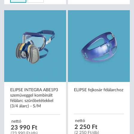
Méret:
S/M
M/L
ELIPSE INTEGRA ABE1P3
ELIPSE fejkosár félálarchoz
szemüveggel kombinált
félálarc szűrőbetétekkel
(3/4 álarc) - S/M