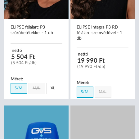
ELIPSE félálarc P3
ELIPSE Integra P3 RD
szűrőbetétekkel - 1 db
félálarc szemvédővel - 1
db
nettó
nettó
5 504 Ft
19 990 Ft
(5 504 Ft/db)
(19 990 Ft/db)
Méret:
Méret:
S/M
M/L
XL
S/M
M/L