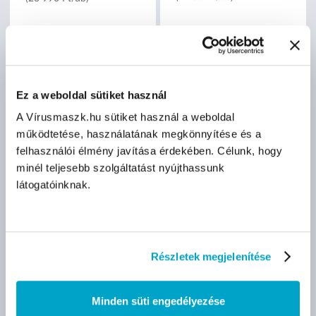
nettó
nettó
2 250 Ft
23 990 Ft
(2 250 Ft/db)
(23 990 Ft/db)
Méret:
Ez a weboldal sütiket használ
S/M
M/L
A Vírusmaszk.hu sütiket használ a weboldal
működtetése, használatának megkönnyítése és a
felhasználói élmény javítása érdekében. Célunk, hogy
minél teljesebb szolgáltatást nyújthassunk
látogatóinknak.
Részletek megjelenítése
Minden süti engedélyezése
ELIPSE Integra látómező
ELIPSE kilégzőszelep