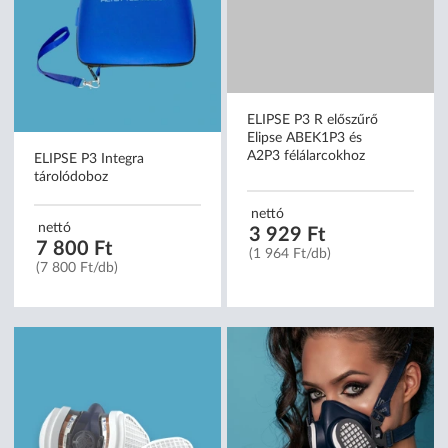
ELIPSE P3 Integra
ELIPSE P3 R előszűrő
tárolódoboz
Elipse ABEK1P3 és
A2P3 félálarcokhoz
nettó
nettó
7 800 Ft
3 929 Ft
(7 800 Ft/db)
(1 964 Ft/db)