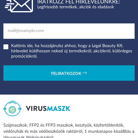
IRATKOZZ FEL HÍRLEVELÜNKRE:
Legfrissebb termékek, akciók és eladások
Kattints ide, ha hozzájárulsz ahhoz, hogy a Legal Beauty Kft.
hírlevelet küldhessen neked új termékekről, akciókról, különleges
promóciókról.
FELIRATKOZOK
Szájmaszkok, FFP2 és FFP3 maszkok, kesztyűk, kézfertőtlenítők,
védőruhák és más védőeszközök raktárról, 1 munkanapos kiszállítás a
Vírusmaszk Webáruházból.