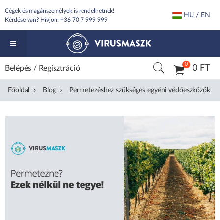
Cégek és magánszemélyek is rendelhetnek!
HU / EN
Kérdése van? Hívjon:
+36 70 7 999 999
0
0 FT
Belépés
/
Regisztráció
Főoldal
Blog
Permetezéshez szükséges egyéni védőeszközök