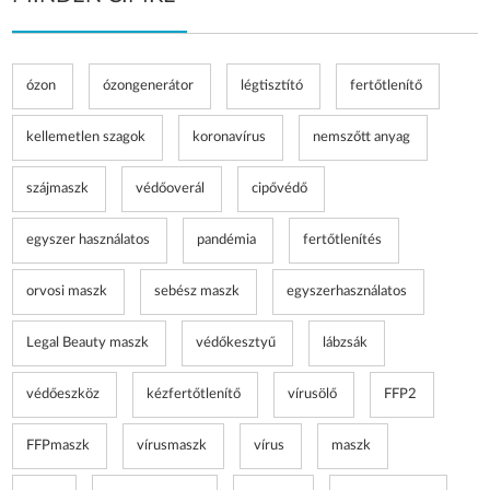
ózon
ózongenerátor
légtisztító
fertőtlenítő
kellemetlen szagok
koronavírus
nemszőtt anyag
szájmaszk
védőoverál
cipővédő
egyszer használatos
pandémia
fertőtlenítés
orvosi maszk
sebész maszk
egyszerhasználatos
Legal Beauty maszk
védőkesztyű
lábzsák
védőeszköz
kézfertőtlenítő
vírusölő
FFP2
FFPmaszk
vírusmaszk
vírus
maszk