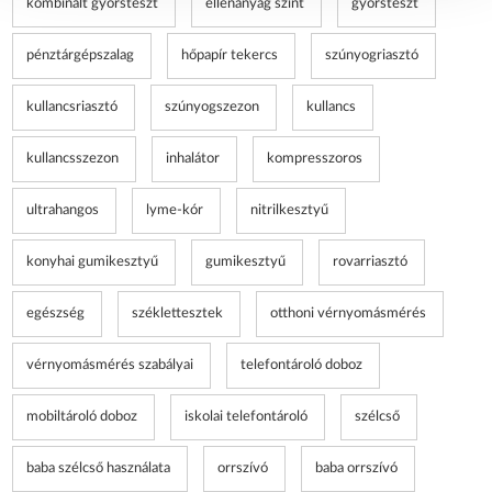
kombinált gyorsteszt
ellenanyag szint
gyorsteszt
pénztárgépszalag
hőpapír tekercs
szúnyogriasztó
kullancsriasztó
szúnyogszezon
kullancs
kullancsszezon
inhalátor
kompresszoros
ultrahangos
lyme-kór
nitrilkesztyű
konyhai gumikesztyű
gumikesztyű
rovarriasztó
egészség
széklettesztek
otthoni vérnyomásmérés
vérnyomásmérés szabályai
telefontároló doboz
mobiltároló doboz
iskolai telefontároló
szélcső
baba szélcső használata
orrszívó
baba orrszívó