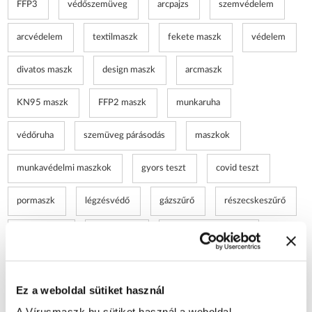
FFP3
védőszemüveg
arcpajzs
szemvédelem
arcvédelem
textilmaszk
fekete maszk
védelem
divatos maszk
design maszk
arcmaszk
KN95 maszk
FFP2 maszk
munkaruha
védőruha
szemüveg párásodás
maszkok
munkavédelmi maszkok
gyors teszt
covid teszt
pormaszk
légzésvédő
gázszűrő
részecskeszűrő
permetezés
méhkimélő
éjszakai permetezés
félálarc
klíma tisztítás
klíma tisztító spray
Ez a weboldal sütiket használ
munkaruházat
elsősegély doboz
elsősegély nyújtás
A Vírusmaszk.hu sütiket használ a weboldal