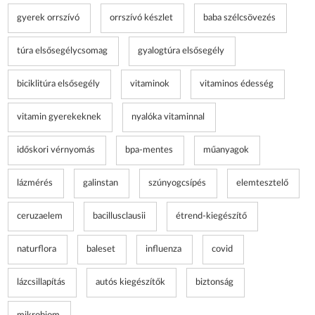
gyerek orrszívó
orrszívó készlet
baba szélcsövezés
túra elsősegélycsomag
gyalogtúra elsősegély
biciklitúra elsősegély
vitaminok
vitaminos édesség
vitamin gyerekeknek
nyalóka vitaminnal
időskori vérnyomás
bpa-mentes
műanyagok
lázmérés
galinstan
szúnyogcsípés
elemtesztelő
ceruzaelem
bacillusclausii
étrend-kiegészítő
naturflora
baleset
influenza
covid
lázcsillapítás
autós kiegészítők
biztonság