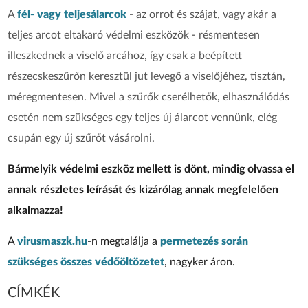
A
fél- vagy teljesálarcok
-
az orrot és szájat, vagy akár a
teljes arcot eltakaró védelmi eszközök - résmentesen
illeszkednek a viselő arcához, így csak a
beépített
részecskeszűrőn keresztül jut levegő a viselőjéhez, tisztán,
méregmentesen.
Mivel a szűrők cserélhetők, elhasználódás
esetén nem szükséges egy teljes új álarcot vennünk, elég
csupán egy új szűrőt vásárolni.
Bármelyik védelmi eszköz mellett is dönt, mindig olvassa el
annak részletes leírását és kizárólag annak megfelelően
alkalmazza!
A
virusmaszk.hu
-n megtalálja a
permetezés során
szükséges összes védőöltözetet
, nagyker áron.
CÍMKÉK