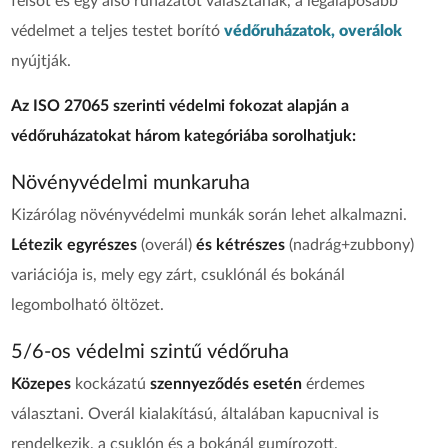
felsőt és egy alsó ruházatot választanak, a legalaposabb
védelmet a teljes testet borító
védőruházatok, overálok
nyújtják.
Az
ISO 27065 szerinti védelmi fokozat alapján a
védő
ruházatokat három kategóriába sorolhatjuk:
Növényvédelmi munkaruha
Kizárólag növényvédelmi munkák során lehet alkalmazni.
Létezik egyrészes
(overál)
és kétrészes
(nadrág+zubbony)
variációja is, mely egy zárt, csuklónál és bokánál
legombolható öltözet.
5/6-os védelmi szintű védőruha
Közepes
kockázatú
szennyeződés esetén
érdemes
választani. Overál kialakítású, általában kapucnival is
rendelkezik, a csuklón és a bokánál gumírozott.