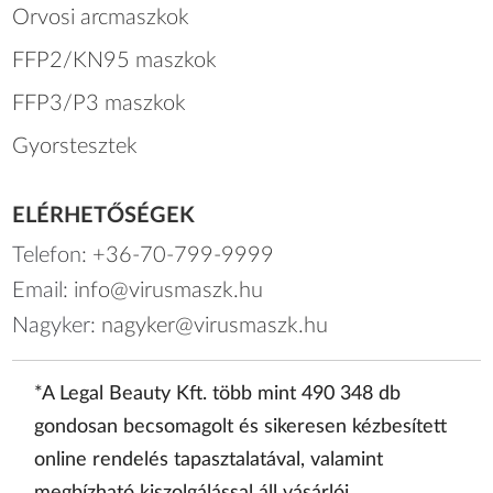
Orvosi arcmaszkok
FFP2/KN95 maszkok
FFP3/P3 maszkok
Gyorstesztek
ELÉRHETŐSÉGEK
Telefon:
+36-70-799-9999
Email:
info@virusmaszk.hu
Nagyker:
nagyker@virusmaszk.hu
*A Legal Beauty Kft. több mint 490 348 db
gondosan becsomagolt és sikeresen kézbesített
online rendelés tapasztalatával, valamint
megbízható kiszolgálással áll vásárlói