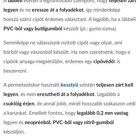
A
lábbeli
esetén a legfontosabb szempont, hogy
teljesen zárt
legyen
és ne
eressze át a folyadékot
, így mindenképp
hosszú szárú cipőt érdemes választani. A legjobb, ha a lábbeli
PVC-ből vagy butilgumiból
készült (pl.: gumicsizma).
Semmiképp ne válasszunk nyitott cipőt vagy olyat, ami
bőrből vagy vászonból készült. Ha nem szeretnénk, hogy a
cipőnk anyaga megsérüljön, érdemes egy
cipővédő
t is
beszerezni.
A permetezéskor használt
kesztyű
szintén
teljesen zárt kell
legyen
, és nem
eresztheti át a folyadékot
. Legalább a
csuklóig érjen
, de annál jobb, minél hosszabb szakaszon védi
a karunkat. Emellett fontos, hogy
legalább 0,2 mm vastag
legyen és
neoprénból, PVC-ből vagy nitril-gumiból
készüljön.