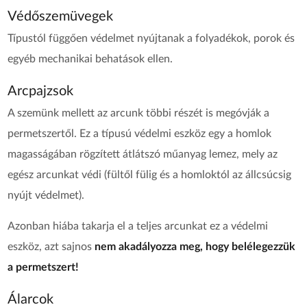
Védőszemüvegek
Típustól függően védelmet nyújtanak a folyadékok, porok és
egyéb mechanikai behatások ellen.
Arcpajzsok
A szemünk mellett az arcunk többi részét is megóvják a
permetszertől. Ez a típusú védelmi eszköz egy a homlok
magasságában rögzített átlátszó műanyag lemez, mely az
egész arcunkat védi (fültől fülig és a homloktól az állcsúcsig
nyújt védelmet).
Azonban hiába takarja el a teljes arcunkat ez a védelmi
eszköz, azt sajnos
nem akadályozza meg, hogy belélegezzük
a permetszert!
Álarcok