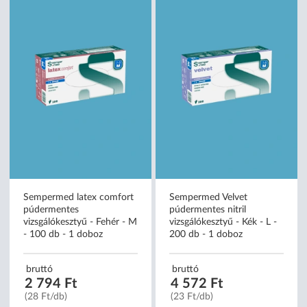
Sempermed latex comfort
Sempermed Velvet
púdermentes
púdermentes nitril
vizsgálókesztyű - Fehér - M
vizsgálókesztyű - Kék - L -
- 100 db - 1 doboz
200 db - 1 doboz
bruttó
bruttó
2 794 Ft
4 572 Ft
(28 Ft/db)
(23 Ft/db)