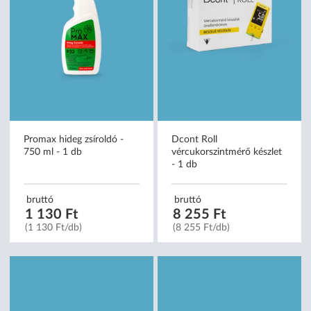
Promax hideg zsíroldó -
Dcont Roll
750 ml - 1 db
vércukorszintmérő készlet
- 1 db
bruttó
bruttó
1 130 Ft
8 255 Ft
(1 130 Ft/db)
(8 255 Ft/db)