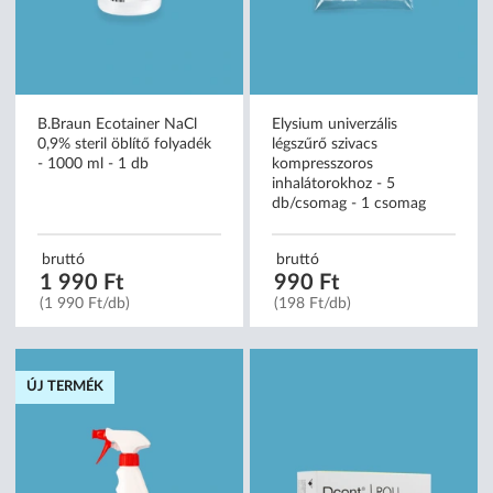
B.Braun Ecotainer NaCl
Elysium univerzális
0,9% steril öblítő folyadék
légszűrő szivacs
- 1000 ml - 1 db
kompresszoros
inhalátorokhoz - 5
db/csomag - 1 csomag
bruttó
bruttó
1 990 Ft
990 Ft
(1 990 Ft/db)
(198 Ft/db)
ÚJ TERMÉK