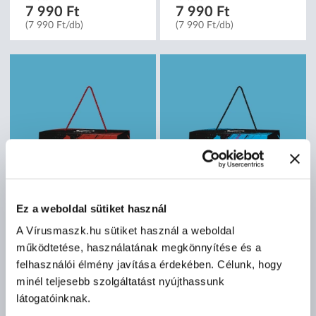
7 990 Ft
7 990 Ft
(7 990 Ft/db)
(7 990 Ft/db)
Ez a weboldal sütiket használ
A Vírusmaszk.hu sütiket használ a weboldal
működtetése, használatának megkönnyítése és a
felhasználói élmény javítása érdekében. Célunk, hogy
minél teljesebb szolgáltatást nyújthassunk
Elysium focilabda -
Elysium focilabda - Színes
látogatóinknak.
Fehér/piros/fekete - 1 db
- 1 db