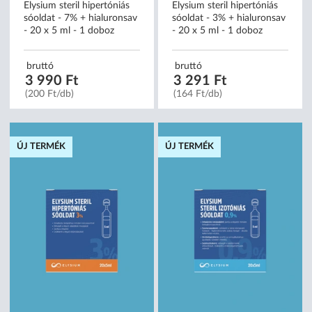
Elysium steril hipertóniás
Elysium steril hipertóniás
sóoldat - 7% + hialuronsav
sóoldat - 3% + hialuronsav
- 20 x 5 ml - 1 doboz
- 20 x 5 ml - 1 doboz
bruttó
bruttó
3 990 Ft
3 291 Ft
(200 Ft/db)
(164 Ft/db)
ÚJ TERMÉK
ÚJ TERMÉK