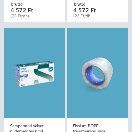
bruttó
bruttó
4 572 Ft
4 572 Ft
(23 Ft/db)
(23 Ft/db)
Sempermed Velvet
Elysium BOPP
púdermentes nitril
transzparens, erős