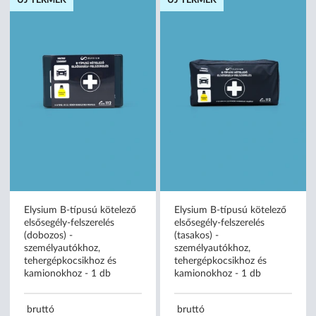
ÚJ TERMÉK
ÚJ TERMÉK
Elysium B-típusú kötelező
Elysium B-típusú kötelező
elsősegély-felszerelés
elsősegély-felszerelés
(dobozos) -
(tasakos) -
személyautókhoz,
személyautókhoz,
tehergépkocsikhoz és
tehergépkocsikhoz és
kamionokhoz - 1 db
kamionokhoz - 1 db
bruttó
bruttó