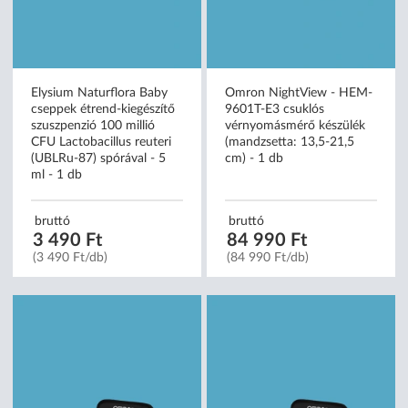
Elysium Naturflora Baby
Omron NightView - HEM-
cseppek étrend-kiegészítő
9601T-E3 csuklós
szuszpenzió 100 millió
vérnyomásmérő készülék
CFU Lactobacillus reuteri
(mandzsetta: 13,5-21,5
(UBLRu-87) spórával - 5
cm) - 1 db
ml - 1 db
bruttó
bruttó
3 490 Ft
84 990 Ft
(3 490 Ft/db)
(84 990 Ft/db)