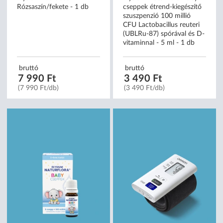
Rózsaszín/fekete - 1 db
cseppek étrend-kiegészítő
szuszpenzió 100 millió
CFU Lactobacillus reuteri
(UBLRu-87) spórával és D-
vitaminnal - 5 ml - 1 db
bruttó
bruttó
7 990 Ft
3 490 Ft
(7 990 Ft/db)
(3 490 Ft/db)