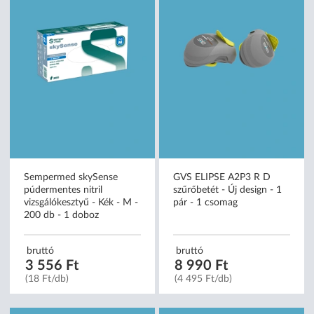
Sempermed skySense
GVS ELIPSE A2P3 R D
púdermentes nitril
szűrőbetét - Új design - 1
vizsgálókesztyű - Kék - M -
pár - 1 csomag
200 db - 1 doboz
bruttó
bruttó
3 556 Ft
8 990 Ft
(18 Ft/db)
(4 495 Ft/db)