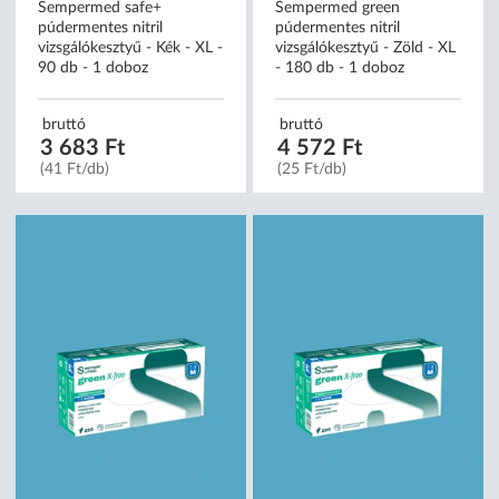
Sempermed safe+
Sempermed green
púdermentes nitril
púdermentes nitril
vizsgálókesztyű - Kék - XL -
vizsgálókesztyű - Zöld - XL
90 db - 1 doboz
- 180 db - 1 doboz
bruttó
bruttó
3 683 Ft
4 572 Ft
(41 Ft/db)
(25 Ft/db)