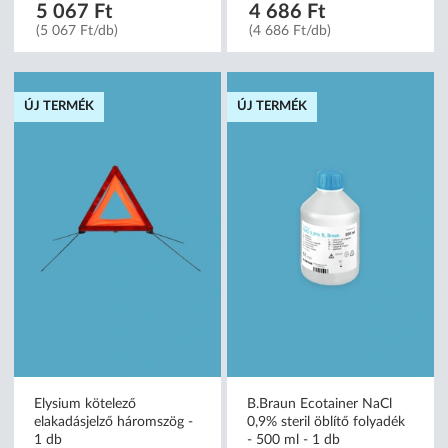
5 067 Ft
4 686 Ft
(5 067 Ft/db)
(4 686 Ft/db)
ÚJ TERMÉK
ÚJ TERMÉK
Elysium kötelező
B.Braun Ecotainer NaCl
elakadásjelző háromszög -
0,9% steril öblítő folyadék
1 db
- 500 ml - 1 db