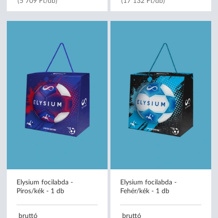
(5 709 Ft/db)
(17 132 Ft/db)
Elysium focilabda -
Elysium focilabda -
Piros/kék - 1 db
Fehér/kék - 1 db
bruttó
bruttó