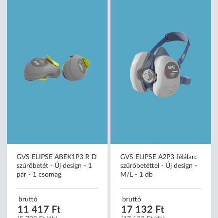
GVS ELIPSE ABEK1P3 R D
GVS ELIPSE A2P3 félálarc
szűrőbetét - Új design - 1
szűrőbetéttel - Új design -
pár - 1 csomag
M/L - 1 db
bruttó
bruttó
11 417 Ft
17 132 Ft